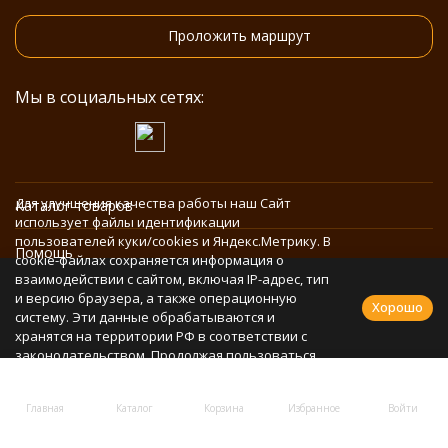
Проложить маршрут
Мы в социальных сетях:
Для улучшения качества работы наш Сайт
Каталог товаров
использует файлы идентификации
пользователей куки/cookies и Яндекс.Метрику. В
Помощь
cookie-файлах сохраняется информация о
взаимодействии с сайтом, включая IP-адрес, тип
и версию браузера, а также операционную
Информация
Хорошо
систему. Эти данные обрабатываются и
хранятся на территории РФ в соответствии с
законодательством. Продолжая пользоваться
Политика персональных данных
Сайтом, Вы соглашаетесь с использованием
cookie-файлов и обработкой персональных
Главная
Каталог
Корзина
Избранное
Войти
данных в соответствии с
Политикой