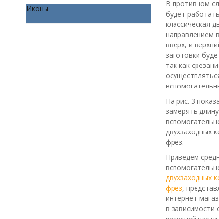
В противном сл
Иконы
будет работать
классическая д
направлением 
вверх, и верхни
заготовки буде
так как срезани
осуществлятьс
вспомогательн
На рис. 3 показ
замерять длину
вспомогательно
двухзаходных 
фрез.
Приведём сред
вспомогательно
двухзаходных 
фрез
, представ
интернет-магази
в зависимости 
режущей части 