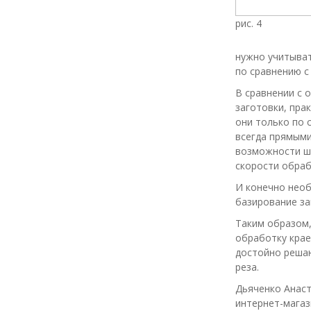
рис. 4
нужно учитыват
по сравнению с
В сравнении с 
заготовки, пра
они только по 
всегда прямыми
возможности ши
скорости обраб
И конечно необ
базирование за
Таким образом,
обработку крае
достойно решаю
реза.
Дьяченко Анаст
интернет-магази