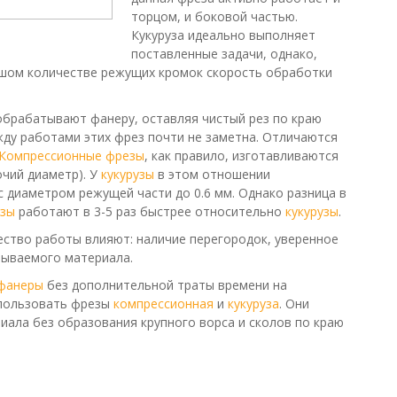
торцом, и боковой частью.
Кукуруза идеально выполняет
поставленные задачи, однако,
ьшом количестве режущих кромок скорость обработки
 обрабатывают фанеру, оставляя чистый рез по краю
жду работами этих фрез почти не заметна. Отличаются
Компрессионные фрезы
, как правило, изготавливаются
очий диаметр). У
кукурузы
в этом отношении
 диаметром режущей части до 0.6 мм. Однако разница в
езы
работают в 3-5 раз быстрее относительно
кукурузы
.
чество работы влияют: наличие перегородок, уверенное
тываемого материала.
фанеры
без дополнительной траты времени на
спользовать фрезы
компрессионная
и
кукуруза
. Они
ала без образования крупного ворса и сколов по краю