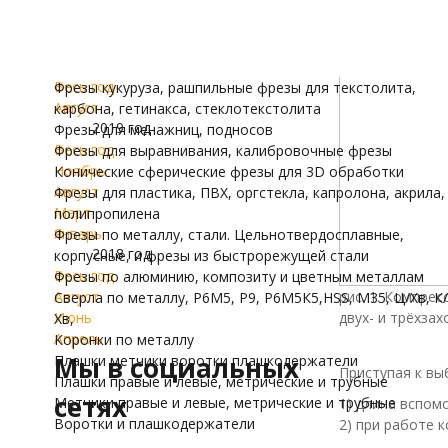
2023 год
трубные
Весь год
Воротки и плашк
Модели для Ч
Август
2022 год
Иконы
Весь год
Фрезы кукуруза, рашпильные фрезы для текстолита,
Август
карбона, гетинакса, стеклотекстолита
2019 год
Фрезы для менажниц, подносов
Весь год
Фрезы для выравнивания, калибровочные фрезы
Ноябрь
Конические сферические фрезы для 3D обработки
Август
Фрезы для пластика, ПВХ, оргстекла, капролона, акрила,
Март
полипропилена
Январь
Фрезы по металлу, стали. Цельнотвердосплавные,
2018 год
корпусные, и фрезы из быстрорежущей стали
Весь год
Фрезы по алюминию, композиту и цветным металлам
Август
рис. 1. Компре
Сверла по металлу, Р6М5, Р9, Р6М5К5,HSS, M35, Ц/Хв, К/
Июнь
двух- и трёхзах
Хв,
Апрель
Коронки по металлу
Мы в социальных
Плашки метчики воротки плашкодержатели
Приступая к в
Плашки правые и левые, метрические и трубные
сетях
Метчики правые и левые, метрические и трубные
1) длина вспом
Воротки и плашкодержатели
2) при работе 