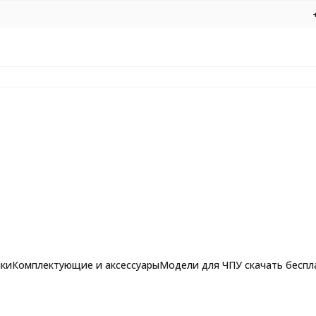
нки
Комплектующие и аксессуары
Модели для ЧПУ скачать беспл
рашпильные фрезы для
ьи
Обработка фанеры
Фрезы по алюминию, композиту и 