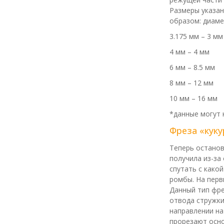
Размеры указа
образом: диаме
3.175 мм – 3 мм
4 мм – 4 мм
6 мм – 8.5 мм
8 мм – 12 мм
10 мм – 16 мм
*данные могут 
Фреза «куку
Теперь останов
получила из-за
спутать с како
ромбы. На перв
Данный тип фре
отвода стружки
направлении на
прорезают осно