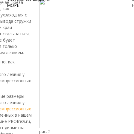
учае фреза
МОРЕ
, как
вухзаходная с
вывода стружки
й край
т скалываться,
е будет
я только
ым лезвием.
ано, как
го лезвия у
компрессионных
ние размеры
го лезвия у
компрессионных
ленных в нашем
не PROfrezi.ru,
от диаметра
рис. 2
фрезы.