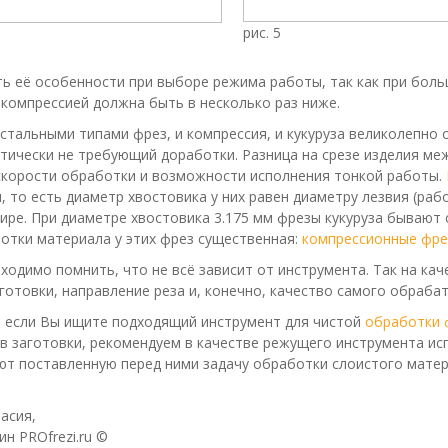
рис. 5
ь её особенности при выборе режима работы, так как при бол
 компрессией должна быть в несколько раз ниже.
остальными типами фрез, и компрессия, и кукуруза великолепно
ктически не требующий доработки. Разница на срезе изделия ме
скорости обработки и возможности исполнения тонкой работы.
, то есть диаметр хвостовика у них равен диаметру лезвия (раб
ре. При диаметре хвостовика 3.175 мм фрезы кукуруза бывают с
отки материала у этих фрез существенная:
компрессионные фр
ходимо помнить, что не всё зависит от инструмента. Так на ка
готовки, направление реза и, конечно, качество самого обраба
 если Вы ищите подходящий инструмент для чистой
обработки 
в заготовки, рекомендуем в качестве режущего инструмента и
т поставленную перед ними задачу обработки слоистого матери
асия,
н PROfrezi.ru ©