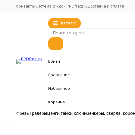
Контакты
Система скидок PROfrezi.ru
Доставка и оплата
Каталог
Войти
Сравнение
Избранное
Корзина
Фрезы
Граверы
Цанги гайки ключи
Зенкеры, сверла, коро
Фрезы
Фрезы
Фрезы кукуруза, 
Главная
Стат
Граверы