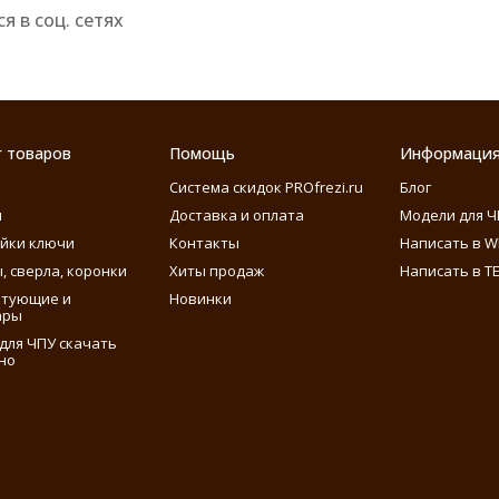
я в соц. сетях
г товаров
Помощь
Информаци
Система скидок PROfrezi.ru
Блог
ы
Доставка и оплата
Модели для Ч
айки ключи
Контакты
Написать в W
, сверла, коронки
Хиты продаж
Написать в T
ктующие и
Новинки
ары
для ЧПУ скачать
но