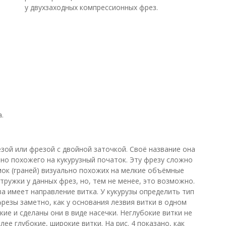
у двухзаходных компрессионных фрез.
.
зой или фрезой с двойной заточкой. Своё название она
но похожего на кукурузный початок. Эту фрезу сложно
ок (граней) визуально похожих на мелкие объёмные
ружки у данных фрез, но, тем не менее, это возможно.
за имеет направление витка. У кукурузы определить тип
резы заметно, как у основания лезвия витки в одном
ие и сделаны они в виде насечки. Неглубокие витки не
е глубокие, широкие витки. На рис. 4 показано, как