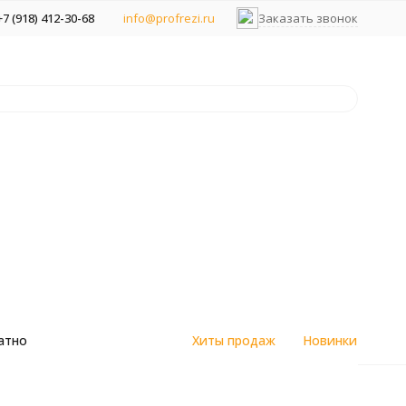
+7 (918) 412-30-68
info@profrezi.ru
Заказать звонок
атно
Хиты продаж
Новинки
цветным
Алмазные спеченные фрезы