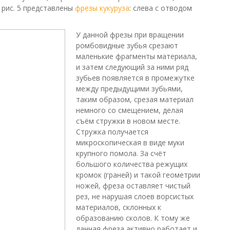
 рис. 5 представлены
фрезы кукуруза
: слева с отводом
У данной фрезы при вращении
ромбовидные зубья срезают
маленькие фрагменты материала,
и затем следующий за ними ряд
зубьев появляется в промежутке
между предыдущими зубьями,
таким образом, срезая материал
немного со смещением, делая
съём стружки в новом месте.
Стружка получается
микроскопическая в виде муки
крупного помола. За счёт
большого количества режущих
кромок (граней) и такой геометрии
ножей, фреза оставляет чистый
рез, не нарушая слоев ворсистых
материалов, склонных к
образованию сколов. К тому же
данная фреза активно работает и