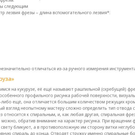
ны следующим
тр лезвия фрезы – длина вспомогательного лезвия*:
незначительно отличаться из-за ручного измерения инструмента
руза»
имся на кукурузе, её ещё называют рашпильной (скребущей) фре
 особенного профильного рисунка рабочей поверхности, визуаль
й-либо ещё, она отличается большим количеством режущих кром
ый взгляд неопытному мастеру сложно определить тип отвода ст
з относится к спиральным, и, как любая другая, спиральная фре
 можно, обратив внимание на характер рисунка. При вращении ф
 свету бликуют, а в противоположную им сторону витки неглубок
вную спираль до конца. Отводят стружку именно спиральные боле