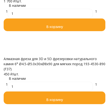
1 700
₽
/
шт.
В наличии
1
1
В корзину
Алмазная фреза для 3D и 5D фрезеровки натурального
камня 6° Ø4.5-Ø5.0x30xØ8x90 для мягких пород 193-4530-890
(F37)
450
₽
/
шт.
В наличии
1
1
В корзину