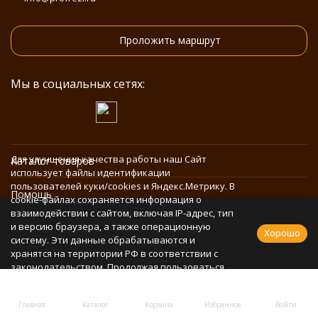
Проложить маршрут
Мы в социальных сетях:
Для улучшения качества работы наш Сайт
Каталог товаров
использует файлы идентификации
пользователей куки/cookies и Яндекс.Метрику. В
Помощь
cookie-файлах сохраняется информация о
взаимодействии с сайтом, включая IP-адрес, тип
и версию браузера, а также операционную
Информация
Хорошо
систему. Эти данные обрабатываются и
хранятся на территории РФ в соответствии с
законодательством. Продолжая пользоваться
Политика персональных данных
Сайтом, Вы соглашаетесь с использованием
cookie-файлов и обработкой персональных
Главная
Каталог
Корзина
Избранное
Войти
данных в соответствии с
Политикой