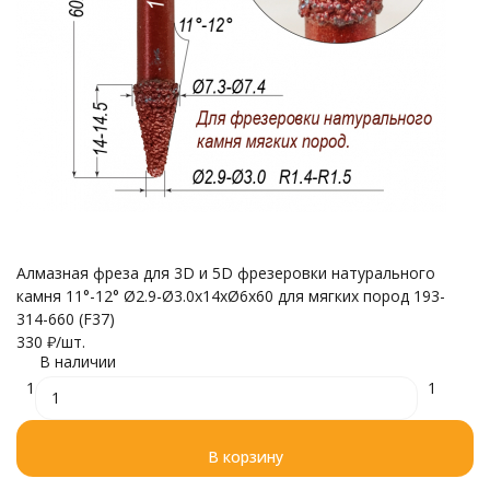
Алмазная фреза для 3D и 5D фрезеровки натурального
камня 11°-12° Ø2.9-Ø3.0x14xØ6x60 для мягких пород 193-
314-660 (F37)
330
₽
/
шт.
В наличии
1
1
В корзину