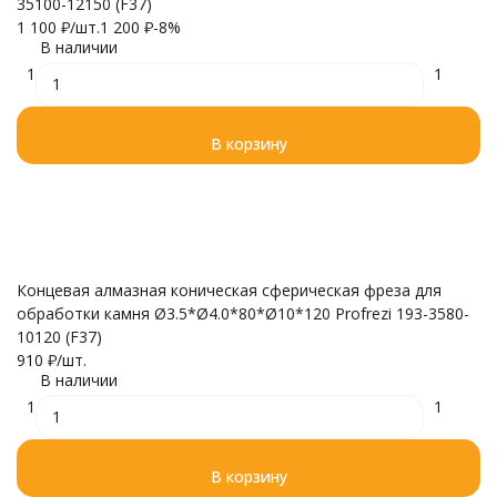
35100-12150 (F37)
1 100
₽
/
шт.
1 200
₽
-8%
В наличии
1
1
В корзину
Концевая алмазная коническая сферическая фреза для
обработки камня Ø3.5*Ø4.0*80*Ø10*120 Profrezi 193-3580-
10120 (F37)
910
₽
/
шт.
В наличии
1
1
В корзину