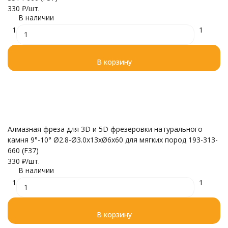
330
₽
/
шт.
В наличии
1
1
В корзину
Алмазная фреза для 3D и 5D фрезеровки натурального
камня 9°-10° Ø2.8-Ø3.0x13xØ6x60 для мягких пород 193-313-
660 (F37)
330
₽
/
шт.
В наличии
1
1
В корзину