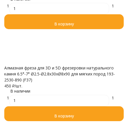
1
1
В корзину
Алмазная фреза для 3D и 5D фрезеровки натурального
камня 6.5°-7° Ø2.5-Ø2.8x30xØ8x90 для мягких пород 193-
2530-890 (F37)
450
₽
/
шт.
В наличии
1
1
В корзину