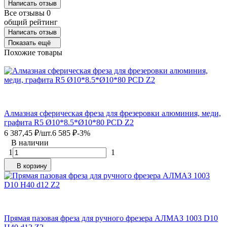
Написать отзыв
Все отзывы
0
общий рейтинг
Написать отзыв
Показать ещё
Похожие товары
Алмазная сферическая фреза для фрезеровки алюминия, меди,
графита R5 Ø10*8.5*Ø10*80 PCD Z2
6 387,45
₽
/
шт.
6 585
₽
-3%
В наличии
1
1
В корзину
Прямая пазовая фреза для ручного фрезера АЛМАЗ 1003 D10