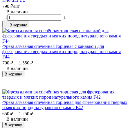
H40 d12 Z2
790
₽
/
шт.
В наличии
1
1
В корзину
Фреза алмазная спечённая торцевая с канавкой для
фрезерования твердых и мягких пород натурального камня
F44
700
₽
...
1 550
₽
В наличии
В корзину
Фреза алмазная спечённая торцевая для фрезерования твердых
и мягких пород натурального камня F42
650
₽
...
1 250
₽
В наличии
В корзину