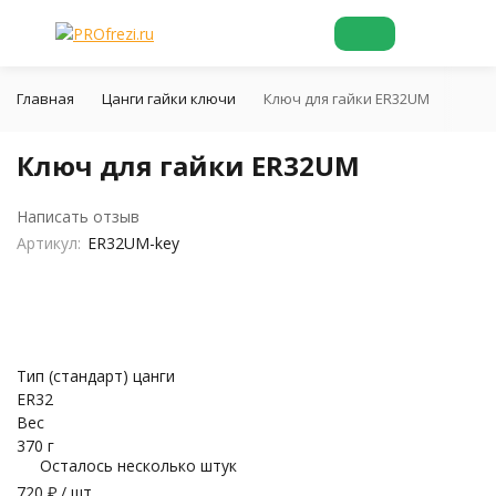
Главная
Цанги гайки ключи
Ключ для гайки ER32UM
Ключ для гайки ER32UM
Написать отзыв
Артикул:
ER32UM-key
Тип (стандарт) цанги
ER32
Вес
370 г
Осталось несколько штук
720
₽
/ шт.