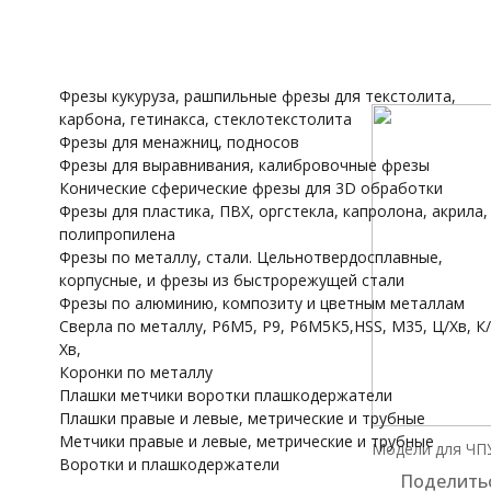
трубные
Воротки и плашк
Модели для Ч
Иконы
Фрезы кукуруза, рашпильные фрезы для текстолита,
карбона, гетинакса, стеклотекстолита
Фрезы для менажниц, подносов
Фрезы для выравнивания, калибровочные фрезы
Конические сферические фрезы для 3D обработки
Фрезы для пластика, ПВХ, оргстекла, капролона, акрила,
полипропилена
Фрезы по металлу, стали. Цельнотвердосплавные,
корпусные, и фрезы из быстрорежущей стали
Фрезы по алюминию, композиту и цветным металлам
Сверла по металлу, Р6М5, Р9, Р6М5К5,HSS, M35, Ц/Хв, К/
Хв,
Коронки по металлу
Плашки метчики воротки плашкодержатели
Плашки правые и левые, метрические и трубные
Метчики правые и левые, метрические и трубные
Модели для ЧПУ
Воротки и плашкодержатели
Поделитьс