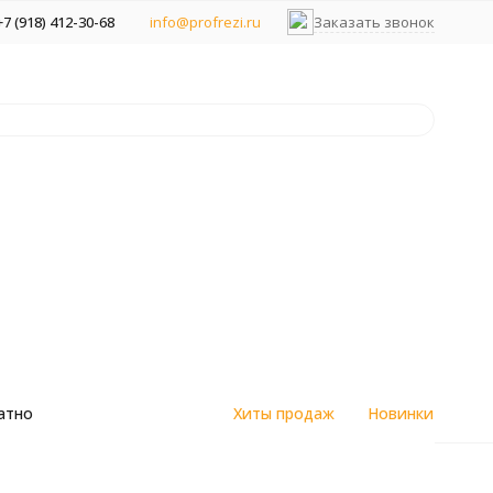
+7 (918) 412-30-68
info@profrezi.ru
Заказать звонок
атно
Хиты продаж
Новинки
цветным
Алмазные спеченные фрезы