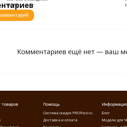
ентариев
МОРЕ
комментарий
Комментариев ещё нет — ваш мо
г товаров
Помощь
Информаци
Система скидок PROfrezi.ru
Блог
ы
Доставка и оплата
Модели для Ч