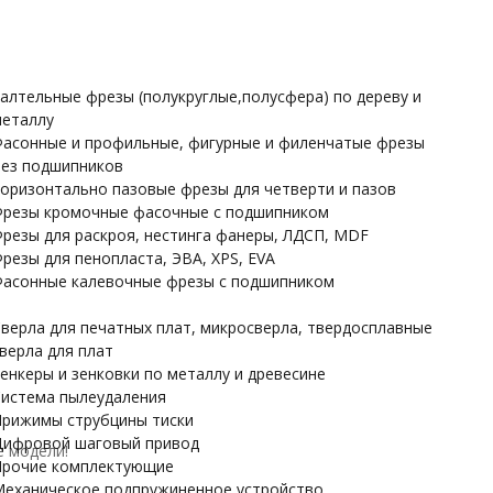
Прочие комплектующие
Механическое подпружиненное устройство
НАРДЫ
алтельные фрезы (полукруглые,полусфера) по дереву и
еталлу
асонные и профильные, фигурные и филенчатые фрезы
ез подшипников
оризонтально пазовые фрезы для четверти и пазов
резы кромочные фасочные с подшипником
резы для раскроя, нестинга фанеры, ЛДСП, MDF
резы для пенопласта, ЭВА, XPS, EVA
асонные калевочные фрезы с подшипником
верла для печатных плат, микросверла, твердосплавные
верла для плат
енкеры и зенковки по металлу и древесине
истема пылеудаления
рижимы струбцины тиски
ифровой шаговый привод
е модели!
рочие комплектующие
еханическое подпружиненное устройство