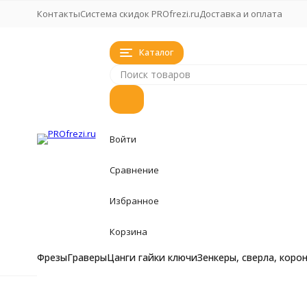
Контакты
Система скидок PROfrezi.ru
Доставка и оплата
Каталог
Войти
Сравнение
Избранное
Корзина
Фрезы
Граверы
Цанги гайки ключи
Зенкеры, сверла, коро
Фрезы
Фрезы
Фрезы кукуруза, 
Главная
Моде
Граверы