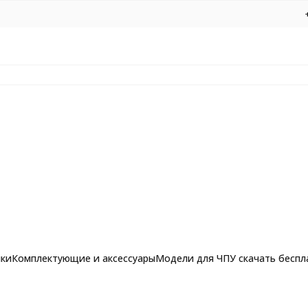
нки
Комплектующие и аксессуары
Модели для ЧПУ скачать беспл
рашпильные фрезы для
ли для ЧПУ
Подарочная икона
Фрезы по алюминию, композиту и 