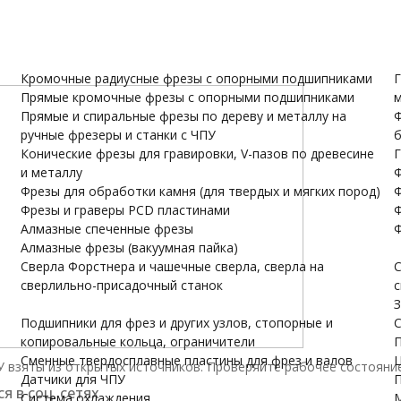
и валов
одержатели
Датчики для ЧПУ
ПУ скачать бесплатно
МОРЕ
Кромочные радиусные фрезы с опорными подшипниками
Г
Прямые кромочные фрезы с опорными подшипниками
м
Прямые и спиральные фрезы по дереву и металлу на
Ф
ручные фрезеры и станки с ЧПУ
б
Конические фрезы для гравировки, V-пазов по древесине
Г
и металлу
Ф
Фрезы для обработки камня (для твердых и мягких пород)
Ф
Фрезы и граверы PCD пластинами
Ф
Алмазные спеченные фрезы
Ф
Алмазные фрезы (вакуумная пайка)
Сверла Форстнера и чашечные сверла, сверла на
С
сверлильно-присадочный станок
с
З
Подшипники для фрез и других узлов, стопорные и
С
копировальные кольца, ограничители
П
Сменные твердосплавные пластины для фрез и валов
Ц
 взяты из открытых источников. Проверяйте рабочее состояни
Датчики для ЧПУ
П
я в соц. сетях
Система охлаждения
М