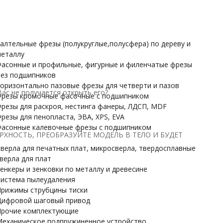
Прочие комплектующие
Механическое подпружиненное устройство
НАРДЫ
алтельные фрезы (полукруглые,полусфера) по дереву и
еталлу
асонные и профильные, фигурные и филенчатые фрезы
ез подшипников
оризонтально пазовые фрезы для четверти и пазов
 Вас не получается открыть его?
резы кромочные фасочные с подшипником
резы для раскроя, нестинга фанеры, ЛДСП, MDF
резы для пенопласта, ЭВА, XPS, EVA
асонные калевочные фрезы с подшипником
РХНОСТЬ, ПРЕОБРАЗУЙТЕ МОДЕЛЬ В ТЕЛО И БУДЕТ
верла для печатных плат, микросверла, твердосплавные
верла для плат
енкеры и зенковки по металлу и древесине
истема пылеудаления
рижимы струбцины тиски
ифровой шаговый привод
рочие комплектующие
еханическое подпружиненное устройство