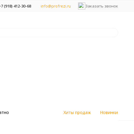
+7 (918) 412-30-68
info@profrezi.ru
Заказать звонок
атно
Хиты продаж
Новинки
) - модель для ЧПУ скачать бесплатно
цветным
Алмазные спеченные фрезы