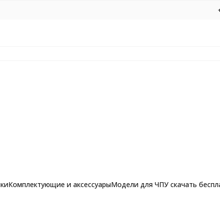
нки
Комплектующие и аксессуары
Модели для ЧПУ скачать беспл
рашпильные фрезы для
ли для ЧПУ
Подставка для пасхальных яиц (пасхальная тарелочка
Фрезы по алюминию, композиту и 