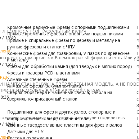
и валов
комментарий
одержатели
Датчики для ЧПУ
ПУ скачать бесплатно
МОРЕ
Кромочные радиусные фрезы с опорными подшипниками
Г
ТЛ ПОДНОСА ПОД ПАСХАЛЬНЫЙ КУЛИЧ
Прямые кромочные фрезы с опорными подшипниками
м
 / 18:49
Прямые и спиральные фрезы по дереву и металлу на
Ф
ручные фрезеры и станки с ЧПУ
б
Елена
Конические фрезы для гравировки, V-пазов по древесине
Г
 скачать, там архив .rar В нем как раз stl формат и есть. Или у
и металлу
Ф
 / 15:32
Фрезы для обработки камня (для твердых и мягких пород)
Ф
Фрезы и граверы PCD пластинами
Ф
РДР"
Алмазные спеченные фрезы
Ф
И НА ЧПУ СТАНКЕ НУЖНА ТВЁРДОТЕЛЬНАЯ МОДЕЛЬ, А НЕ ПОВЕ
Алмазные фрезы (вакуумная пайка)
ПРИШЛИТЕ МОДЕЛЬ В STEP AP203 ИЛИ В IGES
Сверла Форстнера и чашечные сверла, сверла на
С
10:36
сверлильно-присадочный станок
с
З
Подшипники для фрез и других узлов, стопорные и
С
пожалуйста у кого есть стл подноса под кулич поделитесь
копировальные кольца, ограничители
П
 / 18:41
Сменные твердосплавные пластины для фрез и валов
Ц
Датчики для ЧПУ
П
Елена
Система охлаждения
М