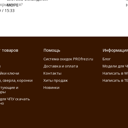
ткрывается?
МОРЕ
 / 15:33
г товаров
Помощь
Информаци
Система скидок PROfrezi.ru
Блог
ы
Доставка и оплата
Модели для Ч
айки ключи
Контакты
Написать в W
, сверла, коронки
Хиты продаж
Написать в T
ктующие и
Новинки
ары
для ЧПУ скачать
но