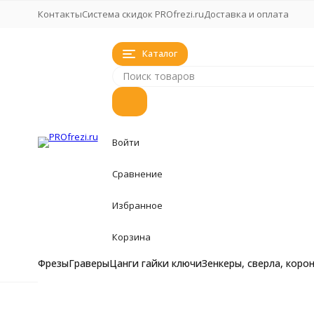
Контакты
Система скидок PROfrezi.ru
Доставка и оплата
Каталог
Войти
Сравнение
Избранное
Корзина
Фрезы
Граверы
Цанги гайки ключи
Зенкеры, сверла, коро
Фрезы
Фрезы
Фрезы кукуруза, 
Главная
Моде
Граверы