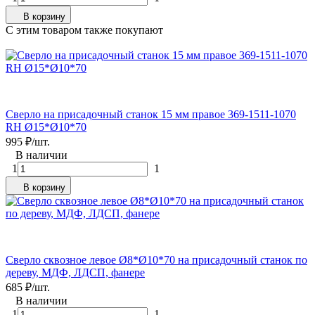
В корзину
C этим товаром также покупают
Сверло на присадочный станок 15 мм правое 369-1511-1070
RH Ø15*Ø10*70
995
₽
/
шт.
В наличии
1
1
В корзину
Сверло сквозное левое Ø8*Ø10*70 на присадочный станок по
дереву, МДФ, ЛДСП, фанере
685
₽
/
шт.
В наличии
1
1