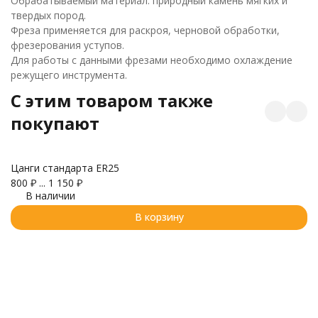
Обрабатываемый материал: природный камень мягких и
твердых пород.
Фреза применяется для раскроя, черновой обработки,
фрезерования уступов.
Для работы с данными фрезами необходимо охлаждение
режущего инструмента.
C этим товаром также
покупают
Цанги стандарта ER25
800
₽
...
1 150
₽
Ф
В наличии
ф
3
В корзину