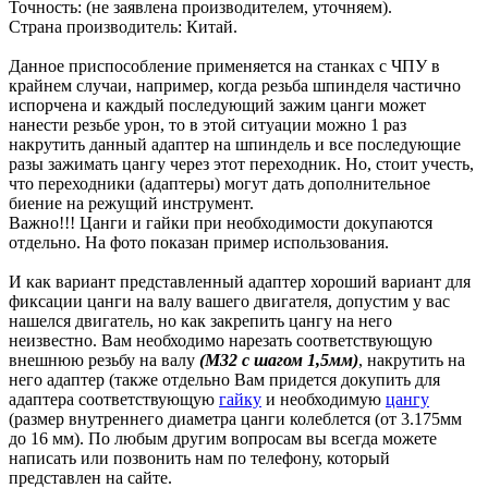
Точность: (не заявлена производителем, уточняем).
Страна производитель: Китай.
Данное приспособление применяется на станках с ЧПУ в
крайнем случаи, например, когда резьба шпинделя частично
испорчена и каждый последующий зажим цанги может
нанести резьбе урон, то в этой ситуации можно 1 раз
накрутить данный адаптер на шпиндель и все последующие
разы зажимать цангу через этот переходник. Но, стоит учесть,
что переходники (адаптеры) могут дать дополнительное
биение на режущий инструмент.
Важно!!! Цанги и гайки при необходимости докупаются
отдельно. На фото показан пример использования.
И как вариант представленный адаптер хороший вариант для
фиксации цанги на валу вашего двигателя, допустим у вас
нашелся двигатель, но как закрепить цангу на него
неизвестно. Вам необходимо нарезать соответствующую
внешнюю резьбу на валу
(М32 с шагом 1,5мм)
, накрутить на
него адаптер (также отдельно Вам придется докупить для
адаптера соответствующую
гайку
и необходимую
цангу
(размер внутреннего диаметра цанги колеблется (от 3.175мм
до 16 мм). По любым другим вопросам вы всегда можете
написать или позвонить нам по телефону, который
представлен на сайте.