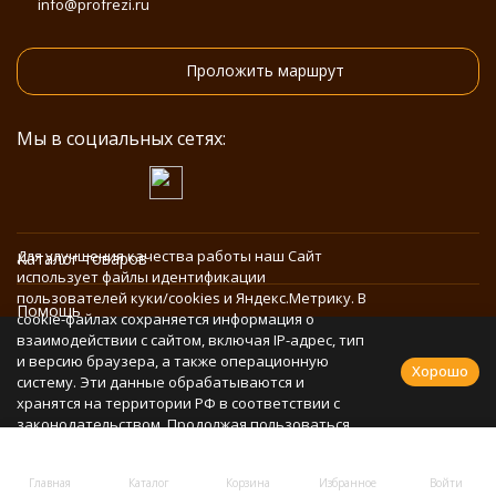
info@profrezi.ru
Проложить маршрут
Мы в социальных сетях:
Для улучшения качества работы наш Сайт
Каталог товаров
использует файлы идентификации
пользователей куки/cookies и Яндекс.Метрику. В
Помощь
cookie-файлах сохраняется информация о
взаимодействии с сайтом, включая IP-адрес, тип
и версию браузера, а также операционную
Информация
Хорошо
систему. Эти данные обрабатываются и
хранятся на территории РФ в соответствии с
законодательством. Продолжая пользоваться
Политика персональных данных
Сайтом, Вы соглашаетесь с использованием
cookie-файлов и обработкой персональных
Главная
Каталог
Корзина
Избранное
Войти
данных в соответствии с
Политикой