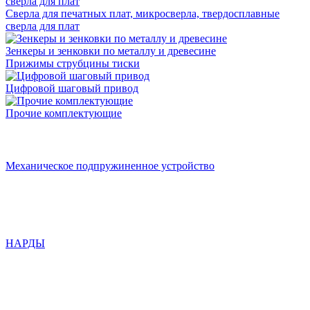
Сверла для печатных плат, микросверла, твердосплавные
сверла для плат
Зенкеры и зенковки по металлу и древесине
Прижимы струбцины тиски
Цифровой шаговый привод
Прочие комплектующие
Механическое подпружиненное устройство
НАРДЫ