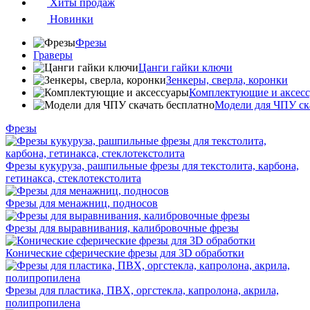
Хиты продаж
Новинки
Фрезы
Граверы
Цанги гайки ключи
Зенкеры, сверла, коронки
Комплектующие и аксес
Модели для ЧПУ ск
Фрезы
Фрезы кукуруза, рашпильные фрезы для текстолита, карбона,
гетинакса, стеклотекстолита
Фрезы для менажниц, подносов
Фрезы для выравнивания, калибровочные фрезы
Конические сферические фрезы для 3D обработки
Фрезы для пластика, ПВХ, оргстекла, капролона, акрила,
полипропилена