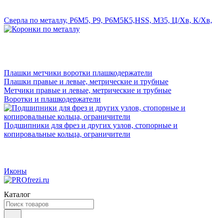
Сверла по металлу, Р6М5, Р9, Р6М5К5,HSS, M35, Ц/Хв, К/Хв,
Плашки метчики воротки плашкодержатели
Плашки правые и левые, метрические и трубные
Метчики правые и левые, метрические и трубные
Воротки и плашкодержатели
Подшипники для фрез и других узлов, стопорные и
копировальные кольца, ограничители
Иконы
Каталог