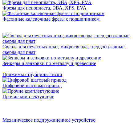
Фрезы для пенопласта, ЭВА, XPS, EVA
Фасонные калевочные фрезы с подшипником
Сверла для печатных плат, микросверла, твердосплавные
сверла для плат
Зенкеры и зенковки по металлу и древесине
Прижимы струбцины тиски
Цифровой шаговый привод
Прочие комплектующие
Механическое подпружиненное устройство