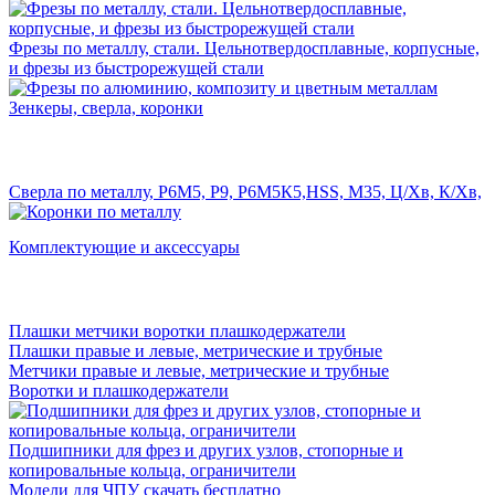
Фрезы по металлу, стали. Цельнотвердосплавные, корпусные,
и фрезы из быстрорежущей стали
Зенкеры, сверла, коронки
Сверла по металлу, Р6М5, Р9, Р6М5К5,HSS, M35, Ц/Хв, К/Хв,
Комплектующие и аксессуары
Плашки метчики воротки плашкодержатели
Плашки правые и левые, метрические и трубные
Метчики правые и левые, метрические и трубные
Воротки и плашкодержатели
Подшипники для фрез и других узлов, стопорные и
копировальные кольца, ограничители
Модели для ЧПУ скачать бесплатно