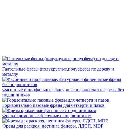
Галтельные фрезы (полукруглые,полусфера) по дереву и
металлу
Фасонные и профильные, фигурные и филенчатые фрезы без
подшипников
Горизонтально пазовые фрезы для четверти и пазов
Фрезы кромочные фасочные с подшипником
Фрезы для раскроя, нестинга фанеры, ЛДСП, MDF