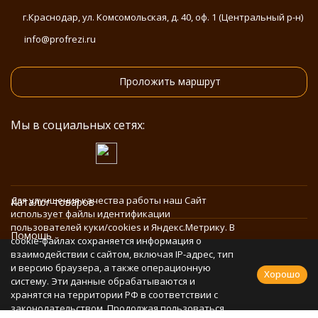
г.Краснодар, ул. Комсомольская, д. 40, оф. 1 (Центральный р-н)
info@profrezi.ru
Проложить маршрут
Мы в социальных сетях:
Для улучшения качества работы наш Сайт
Каталог товаров
использует файлы идентификации
пользователей куки/cookies и Яндекс.Метрику. В
Помощь
cookie-файлах сохраняется информация о
взаимодействии с сайтом, включая IP-адрес, тип
и версию браузера, а также операционную
Информация
Хорошо
систему. Эти данные обрабатываются и
хранятся на территории РФ в соответствии с
законодательством. Продолжая пользоваться
Политика персональных данных