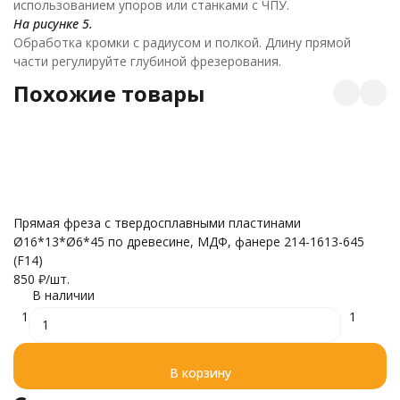
использованием упоров или станками с ЧПУ.
На рисунке 5.
Обработка кромки с радиусом и полкой. Длину прямой
части регулируйте глубиной фрезерования.
Похожие товары
Е
Прямая фреза с твердосплавными пластинами
К
Ø16*13*Ø6*45 по древесине, МДФ, фанере 214-1613-645
7
(F14)
850
₽
/
шт.
В наличии
1
1
В корзину