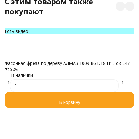
C этим товаром также
покупают
Ц
Есть видео
4
Фасонная фреза по дереву АЛМАЗ 1009 R6 D18 H12 d8 L47
720
₽
/
шт.
В наличии
1
1
В корзину