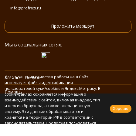
info@profrezi.ru
Проложить маршрут
Мы в социальных сетях:
Для улучшения качества работы наш Сайт
Каталог товаров
использует файлы идентификации
пользователей куки/cookies и Яндекс.Метрику. В
Помощь
cookie-файлах сохраняется информация о
взаимодействии с сайтом, включая IP-адрес, тип
и версию браузера, а также операционную
Информация
Хорошо
систему. Эти данные обрабатываются и
хранятся на территории РФ в соответствии с
законодательством. Продолжая пользоваться
Политика персональных данных
Сайтом, Вы соглашаетесь с использованием
cookie-файлов и обработкой персональных