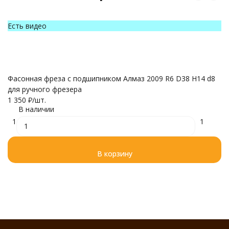
Есть видео
Е
Фасонная фреза с подшипником Алмаз 2009 R6 D38 H14 d8
Ф
для ручного фрезера
д
1 350
₽
/
шт.
1 
В наличии
1
1
В корзину