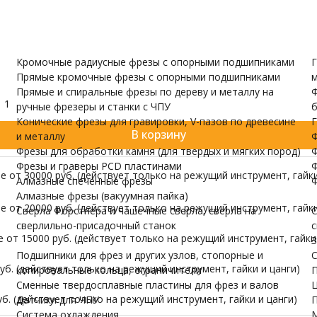
и валов
одержатели
Датчики для ЧПУ
ПУ скачать бесплатно
МОРЕ
Кромочные радиусные фрезы с опорными подшипниками
Г
Прямые кромочные фрезы с опорными подшипниками
м
Прямые и спиральные фрезы по дереву и металлу на
Ф
1
ручные фрезеры и станки с ЧПУ
б
Конические фрезы для гравировки, V-пазов по древесине
Г
В корзину
и металлу
Ф
Фрезы для обработки камня (для твердых и мягких пород)
Ф
Фрезы и граверы PCD пластинами
Ф
 от 30000 руб. (действует только на режущий инструмент, гайки
Алмазные спеченные фрезы
Ф
Алмазные фрезы (вакуумная пайка)
 от 20000 руб. (действует только на режущий инструмент, гайки
Сверла Форстнера и чашечные сверла, сверла на
С
сверлильно-присадочный станок
с
от 15000 руб. (действует только на режущий инструмент, гайки 
З
Подшипники для фрез и других узлов, стопорные и
С
б. (действует только на режущий инструмент, гайки и цанги)
копировальные кольца, ограничители
П
Сменные твердосплавные пластины для фрез и валов
Ц
б. (действует только на режущий инструмент, гайки и цанги)
Датчики для ЧПУ
П
Система охлаждения
М