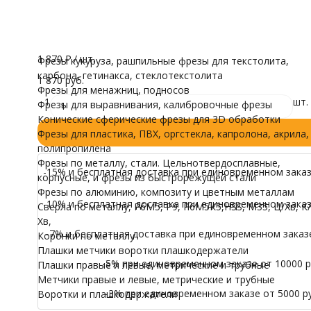
Материал режущей части
трубные
Твердосплавный
Воротки и плашк
Модели для Ч
Все характеристики
Осталось 2 шт.
Иконы
1 870
₽
/ шт.
Фрезы кукуруза, рашпильные фрезы для текстолита,
карбона, гетинакса, стеклотекстолита
1 870 руб.
Фрезы для менажниц, подносов
1
шт.
Фрезы для выравнивания, калибровочные фрезы
Конические сферические фрезы для 3D обработки
Фрезы для пластика, ПВХ, оргстекла, капролона, акрила,
полипропилена
Фрезы по металлу, стали. Цельнотвердосплавные,
-15% и бесплатная доставка при единовременном заказе
корпусные, и фрезы из быстрорежущей стали
Фрезы по алюминию, композиту и цветным металлам
-10% и бесплатная доставка при единовременном заказе
Сверла по металлу, Р6М5, Р9, Р6М5К5,HSS, M35, Ц/Хв, К/
Хв,
-7% и бесплатная доставка при единовременном заказе 
Коронки по металлу
Плашки метчики воротки плашкодержатели
-5% при единовременном заказе от 10000 ру
Плашки правые и левые, метрические и трубные
Метчики правые и левые, метрические и трубные
-3% при единовременном заказе от 5000 ру
Воротки и плашкодержатели