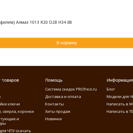
филем) Алмаз 1013 R20 D28 H34 d8
В корзину
г товаров
Помощь
Информаци
Система скидок PROfrezi.ru
Блог
ы
Доставка и оплата
Модели для Ч
айки ключи
Контакты
Написать в W
, сверла, коронки
Хиты продаж
Написать в T
ктующие и
Новинки
ары
для ЧПУ скачать