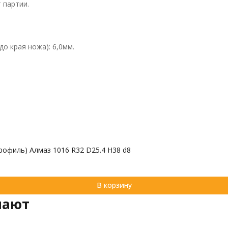
 партии.
о края ножа): 6,0мм.
офиль) Алмаз 1016 R32 D25.4 H38 d8
В корзину
пают