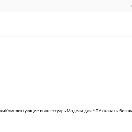
нки
Комплектующие и аксессуары
Модели для ЧПУ скачать беспл
ком (вытянутый профиль) Алмаз 1016 R20 D25 H28.6 d8
рашпильные фрезы для
Фрезы по алюминию, композиту и 