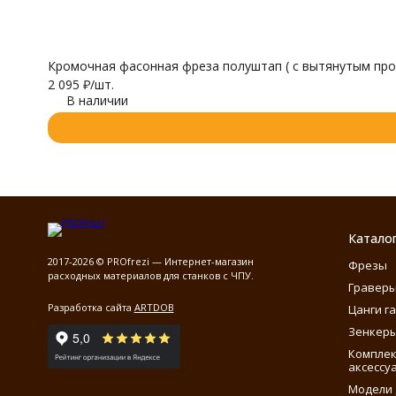
Кромочная фасонная фреза полуштап ( с вытянутым про
2 095
₽
/
шт.
В наличии
Катало
2017-2026 © PROfrezi — Интернет-магазин
Фрезы
расходных материалов для станков с ЧПУ.
Гравер
Разработка сайта
ARTDOB
Цанги г
Зенкеры
Компле
аксессу
Модели 