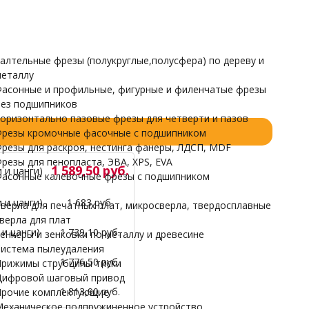
Прочие комплектующие
Механическое подпружиненное устройство
НАРДЫ
алтельные фрезы (полукруглые,полусфера) по дереву и
еталлу
асонные и профильные, фигурные и филенчатые фрезы
ез подшипников
оризонтально пазовые фрезы для четверти и пазов
резы кромочные фасочные с подшипником
резы для раскроя, нестинга фанеры, ЛДСП, MDF
резы для пенопласта, ЭВА, XPS, EVA
1 589,50 руб.
 и цанги)
асонные калевочные фрезы с подшипником
 и цанги)
1 683 руб.
верла для печатных плат, микросверла, твердосплавные
верла для плат
и цанги)
1 739,10 руб.
енкеры и зенковки по металлу и древесине
истема пылеудаления
1 776,50 руб.
рижимы струбцины тиски
ифровой шаговый привод
1 813,90 руб.
рочие комплектующие
еханическое подпружиненное устройство