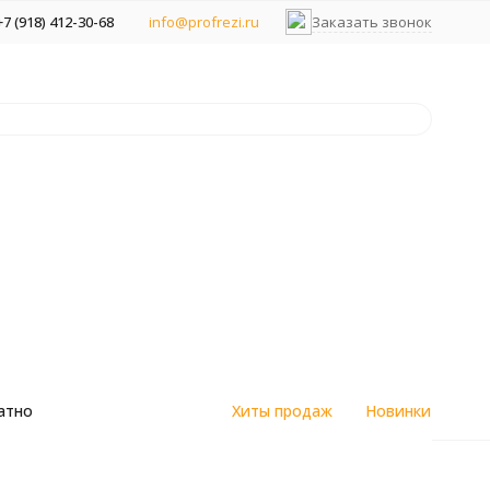
+7 (918) 412-30-68
info@profrezi.ru
Заказать звонок
атно
Хиты продаж
Новинки
цветным
Алмазные спеченные фрезы