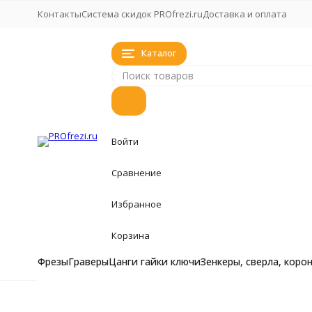
Контакты
Система скидок PROfrezi.ru
Доставка и оплата
Каталог
Войти
Сравнение
Избранное
Корзина
Фрезы
Граверы
Цанги гайки ключи
Зенкеры, сверла, коро
Фрезы
Фрезы
Главная
Фрезы
Фасонная радиусная фреза с подшипни
Фрезы кукуруза, 
Граверы