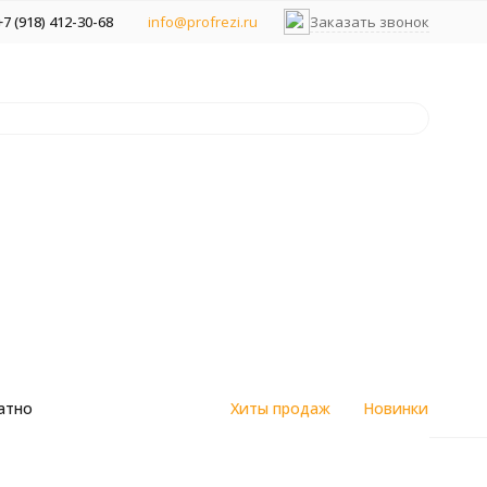
+7 (918) 412-30-68
info@profrezi.ru
Заказать звонок
атно
Хиты продаж
Новинки
ов с ЧПУ и ручных фрезеров
цветным
Алмазные спеченные фрезы