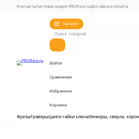
Контакты
Система скидок PROfrezi.ru
Доставка и оплата
Каталог
Войти
Сравнение
Избранное
Корзина
Фрезы
Граверы
Цанги гайки ключи
Зенкеры, сверла, коро
Фрезы
Фрезы
Главная
Фрезы
Фасонная радиусная фреза с тонким н
Фрезы кукуруза, 
Граверы