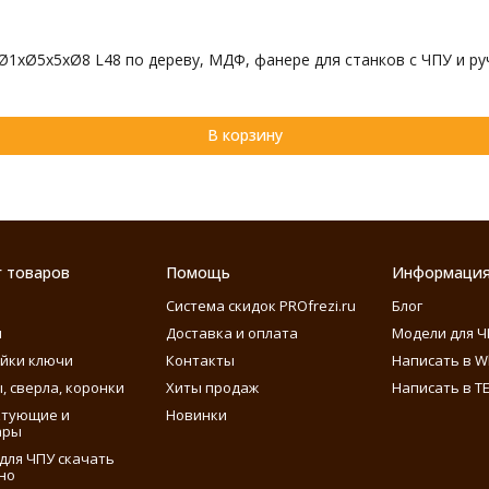
 Ø1xØ5x5xØ8 L48 по дереву, МДФ, фанере для станков с ЧПУ и р
В корзину
г товаров
Помощь
Информаци
Система скидок PROfrezi.ru
Блог
ы
Доставка и оплата
Модели для Ч
айки ключи
Контакты
Написать в W
, сверла, коронки
Хиты продаж
Написать в T
ктующие и
Новинки
ары
для ЧПУ скачать
но