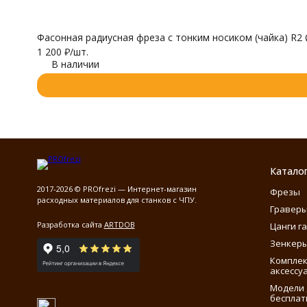
Фасонная радиусная фреза с тонким носиком (чайка) R2
1 200
₽
/
шт.
В наличии
Катало
2017-2026 © PROfrezi — Интернет-магазин
Фрезы
расходных материалов для станков с ЧПУ.
Гравер
Разработка сайта
ARTDOB
Цанги г
Зенкеры
Компле
аксессу
Модели 
бесплат