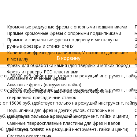
и валов
кий пластик
одержатели
Датчики для ЧПУ
ПУ скачать бесплатно
МОРЕ
Кромочные радиусные фрезы с опорными подшипниками
Г
Прямые кромочные фрезы с опорными подшипниками
м
Прямые и спиральные фрезы по дереву и металлу на
Ф
1
ручные фрезеры и станки с ЧПУ
б
Конические фрезы для гравировки, V-пазов по древесине
Г
В корзину
и металлу
Ф
Фрезы для обработки камня (для твердых и мягких пород)
Ф
Фрезы и граверы PCD пластинами
Ф
 от 30000 руб. (действует только на режущий инструмент, гайки
Алмазные спеченные фрезы
Ф
Алмазные фрезы (вакуумная пайка)
 от 20000 руб. (действует только на режущий инструмент, гайки
Сверла Форстнера и чашечные сверла, сверла на
С
сверлильно-присадочный станок
с
от 15000 руб. (действует только на режущий инструмент, гайки 
З
Подшипники для фрез и других узлов, стопорные и
С
б. (действует только на режущий инструмент, гайки и цанги)
копировальные кольца, ограничители
П
Сменные твердосплавные пластины для фрез и валов
Ц
б. (действует только на режущий инструмент, гайки и цанги)
Датчики для ЧПУ
П
Система охлаждения
М