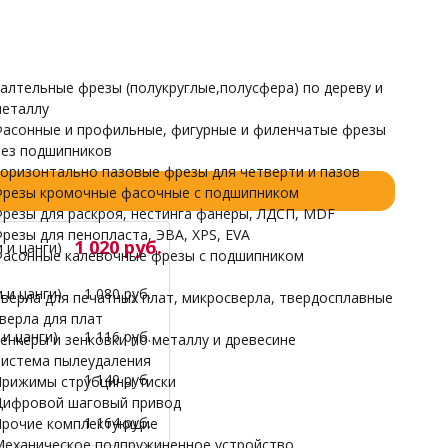
Прочие комплектующие
Механическое подпружиненное устройство
НАРДЫ
алтельные фрезы (полукруглые,полусфера) по дереву и
еталлу
асонные и профильные, фигурные и филенчатые фрезы
ез подшипников
оризонтально пазовые фрезы для четверти и пазов
резы кромочные фасочные с подшипником
резы для раскроя, нестинга фанеры, ЛДСП, MDF
резы для пенопласта, ЭВА, XPS, EVA
1 020 руб.
 и цанги)
асонные калевочные фрезы с подшипником
 и цанги)
1 080 руб.
верла для печатных плат, микросверла, твердосплавные
верла для плат
и цанги)
1 116 руб.
енкеры и зенковки по металлу и древесине
истема пылеудаления
1 140 руб.
рижимы струбцины тиски
ифровой шаговый привод
1 164 руб.
рочие комплектующие
еханическое подпружиненное устройство