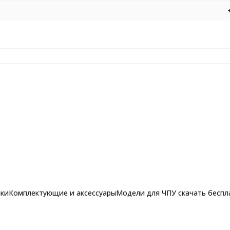
нки
Комплектующие и аксессуары
Модели для ЧПУ скачать беспл
осиком (чайка) R3 Ø1xØ7x7xØ8 L50 по дереву, МДФ, фанере для станк
рашпильные фрезы для
Фрезы по алюминию, композиту и 