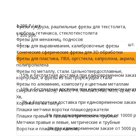
Обрабатываемый материал
трубные
Дерево, Дуб, Ясень, МДФ, Фанера, Твердый пластик, Мяг
Воротки и плашк
Модели для Ч
Все характеристики
В наличии
Иконы
1 200
₽
/ шт.
Фрезы кукуруза, рашпильные фрезы для текстолита,
карбона, гетинакса, стеклотекстолита
1 200 руб.
Фрезы для менажниц, подносов
1
шт.
Фрезы для выравнивания, калибровочные фрезы
Конические сферические фрезы для 3D обработки
Фрезы для пластика, ПВХ, оргстекла, капролона, акрила,
полипропилена
Фрезы по металлу, стали. Цельнотвердосплавные,
-15% и бесплатная доставка при единовременном заказе
корпусные, и фрезы из быстрорежущей стали
Фрезы по алюминию, композиту и цветным металлам
-10% и бесплатная доставка при единовременном заказе
Сверла по металлу, Р6М5, Р9, Р6М5К5,HSS, M35, Ц/Хв, К/
Хв,
-7% и бесплатная доставка при единовременном заказе 
Коронки по металлу
Плашки метчики воротки плашкодержатели
-5% при единовременном заказе от 10000 ру
Плашки правые и левые, метрические и трубные
Метчики правые и левые, метрические и трубные
-3% при единовременном заказе от 5000 ру
Воротки и плашкодержатели