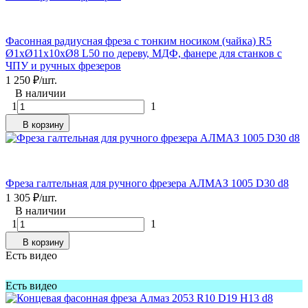
Фасонная радиусная фреза с тонким носиком (чайка) R5
Ø1xØ11x10xØ8 L50 по дереву, МДФ, фанере для станков с
ЧПУ и ручных фрезеров
1 250
₽
/
шт.
В наличии
1
1
В корзину
Фреза галтельная для ручного фрезера АЛМАЗ 1005 D30 d8
1 305
₽
/
шт.
В наличии
1
1
В корзину
Есть видео
Есть видео