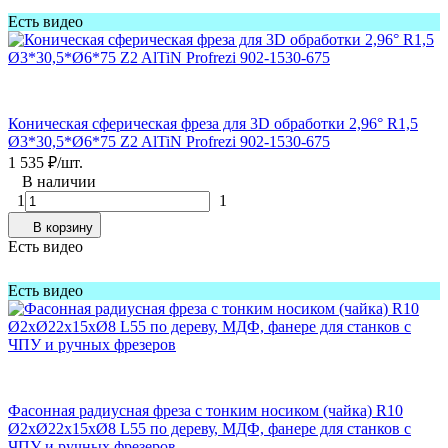
Есть видео
Коническая сферическая фреза для 3D обработки 2,96° R1,5
Ø3*30,5*Ø6*75 Z2 AlTiN Profrezi 902-1530-675
1 535
₽
/
шт.
В наличии
1
1
В корзину
Есть видео
Есть видео
Фасонная радиусная фреза с тонким носиком (чайка) R10
Ø2xØ22x15xØ8 L55 по дереву, МДФ, фанере для станков с
ЧПУ и ручных фрезеров