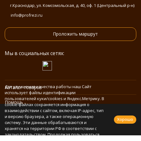
г.Краснодар, ул. Комсомольская, д. 40, оф. 1 (Центральный р-н)
info@profrezi.ru
Проложить маршрут
Мы в социальных сетях:
Для улучшения качества работы наш Сайт
Каталог товаров
использует файлы идентификации
пользователей куки/cookies и Яндекс.Метрику. В
Помощь
cookie-файлах сохраняется информация о
взаимодействии с сайтом, включая IP-адрес, тип
и версию браузера, а также операционную
Информация
Хорошо
систему. Эти данные обрабатываются и
хранятся на территории РФ в соответствии с
законодательством. Продолжая пользоваться
Политика персональных данных
Сайтом, Вы соглашаетесь с использованием