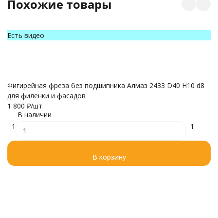
Похожие товары
Есть видео
Е
Фигирейная фреза без подшипника Алмаз 2433 D40 H10 d8
Ф
для филенки и фасадов
д
1 800
₽
/
шт.
1 
В наличии
1
1
В корзину