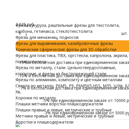
трубные
Все характеристики
Воротки и плашк
Осталось несколько штук
Модели для Ч
2 025
₽
/ шт.
Иконы
2 025 руб.
Фрезы кукуруза, рашпильные фрезы для текстолита,
карбона, гетинакса, стеклотекстолита
1
шт.
Фрезы для менажниц, подносов
Фрезы для выравнивания, калибровочные фрезы
Конические сферические фрезы для 3D обработки
Фрезы для пластика, ПВХ, оргстекла, капролона, акрила,
полипропилена
-15% и бесплатная доставка при единовременном заказе
Фрезы по металлу, стали. Цельнотвердосплавные,
корпусные, и фрезы из быстрорежущей стали
-10% и бесплатная доставка при единовременном заказе
Фрезы по алюминию, композиту и цветным металлам
Сверла по металлу, Р6М5, Р9, Р6М5К5,HSS, M35, Ц/Хв, К/
-7% и бесплатная доставка при единовременном заказе 
Хв,
Коронки по металлу
-5% при единовременном заказе от 10000 ру
Плашки метчики воротки плашкодержатели
Плашки правые и левые, метрические и трубные
-3% при единовременном заказе от 5000 ру
Метчики правые и левые, метрические и трубные
Воротки и плашкодержатели