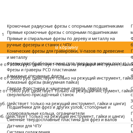
и валов
одержатели
Датчики для ЧПУ
ПУ скачать бесплатно
МОРЕ
Кромочные радиусные фрезы с опорными подшипниками
Г
Прямые кромочные фрезы с опорными подшипниками
м
1
Прямые и спиральные фрезы по дереву и металлу на
Ф
ручные фрезеры и станки с ЧПУ
б
В корзину
Конические фрезы для гравировки, V-пазов по древесине
Г
и металлу
Ф
Фрезы для обработки камня (для твердых и мягких пород)
Ф
 от 30000 руб. (действует только на режущий инструмент, гайки
Фрезы и граверы PCD пластинами
Ф
Алмазные спеченные фрезы
Ф
 от 20000 руб. (действует только на режущий инструмент, гайки
Алмазные фрезы (вакуумная пайка)
Сверла Форстнера и чашечные сверла, сверла на
С
от 15000 руб. (действует только на режущий инструмент, гайки 
сверлильно-присадочный станок
с
З
б. (действует только на режущий инструмент, гайки и цанги)
Подшипники для фрез и других узлов, стопорные и
С
копировальные кольца, ограничители
П
б. (действует только на режущий инструмент, гайки и цанги)
Сменные твердосплавные пластины для фрез и валов
Ц
Датчики для ЧПУ
П
Система охлаждения
М