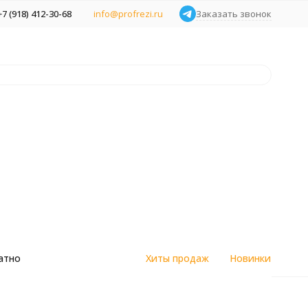
+7 (918) 412-30-68
info@profrezi.ru
Заказать звонок
атно
Хиты продаж
Новинки
цветным
Алмазные спеченные фрезы