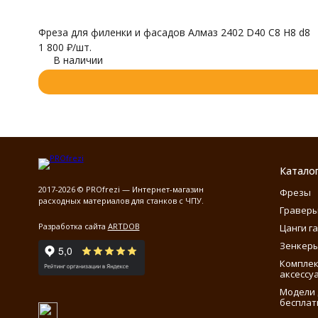
Фреза для филенки и фасадов Алмаз 2402 D40 C8 H8 d8
1 800
₽
/
шт.
В наличии
Катало
2017-2026 © PROfrezi — Интернет-магазин
Фрезы
расходных материалов для станков с ЧПУ.
Гравер
Разработка сайта
ARTDOB
Цанги г
Зенкеры
Компле
аксессу
Модели 
бесплат