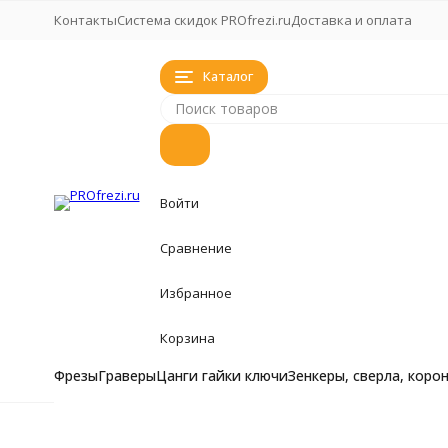
Контакты
Система скидок PROfrezi.ru
Доставка и оплата
Каталог
Войти
Сравнение
Избранное
Корзина
Фрезы
Граверы
Цанги гайки ключи
Зенкеры, сверла, коро
Фрезы
Фрезы
Главная
Фрезы
Фреза для филенки и фасадов Алмаз 24
Фрезы кукуруза, 
Граверы