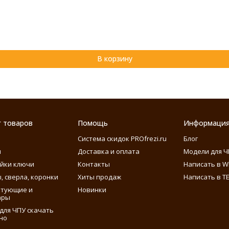
В корзину
г товаров
Помощь
Информаци
Система скидок PROfrezi.ru
Блог
ы
Доставка и оплата
Модели для Ч
айки ключи
Контакты
Написать в W
, сверла, коронки
Хиты продаж
Написать в T
ктующие и
Новинки
ары
для ЧПУ скачать
но