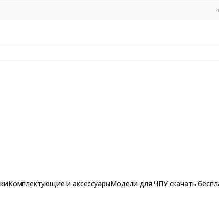
нки
Комплектующие и аксессуары
Модели для ЧПУ скачать беспл
16 D50 C22 H9 d8
рашпильные фрезы для
Фрезы по алюминию, композиту и 