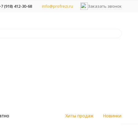
+7 (918) 412-30-68
info@profrezi.ru
Заказать звонок
атно
Хиты продаж
Новинки
цветным
Алмазные спеченные фрезы