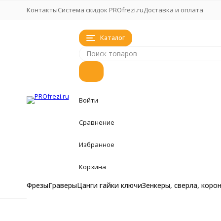
Контакты
Система скидок PROfrezi.ru
Доставка и оплата
Каталог
Войти
Сравнение
Избранное
Корзина
Фрезы
Граверы
Цанги гайки ключи
Зенкеры, сверла, коро
Фрезы
Фрезы
Главная
Фрезы
Фреза для фрезеровки пластиков, древе
Фрезы кукуруза, 
Граверы