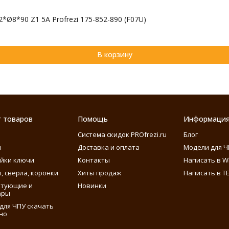
Ø8*90 Z1 5A Profrezi 175-852-890 (F07U)
В корзину
г товаров
Помощь
Информаци
Система скидок PROfrezi.ru
Блог
ы
Доставка и оплата
Модели для Ч
айки ключи
Контакты
Написать в W
, сверла, коронки
Хиты продаж
Написать в T
ктующие и
Новинки
ары
для ЧПУ скачать
но