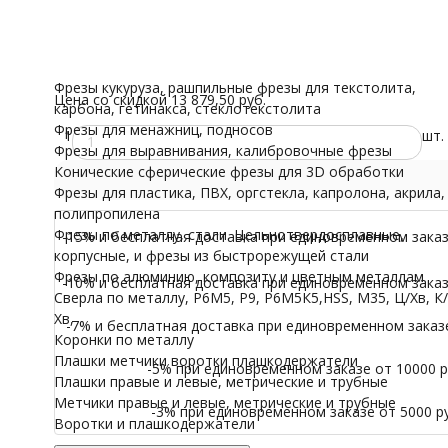
Плоская (Прямая)
трубные
Все характеристики
Воротки и плашк
Нет в наличии
Модели для Ч
13 879,50
₽
/ шт.
14 610
₽
Иконы
Фрезы кукуруза, рашпильные фрезы для текстолита,
Цена со скидкой
13 879,50 руб.
карбона, гетинакса, стеклотекстолита
Фрезы для менажниц, подносов
1
шт.
Фрезы для выравнивания, калибровочные фрезы
Конические сферические фрезы для 3D обработки
Фрезы для пластика, ПВХ, оргстекла, капролона, акрила,
полипропилена
Фрезы по металлу, стали. Цельнотвердосплавные,
-15% и бесплатная доставка при единовременном заказе
корпусные, и фрезы из быстрорежущей стали
Фрезы по алюминию, композиту и цветным металлам
-10% и бесплатная доставка при единовременном заказе
Сверла по металлу, Р6М5, Р9, Р6М5К5,HSS, M35, Ц/Хв, К/
Хв,
-7% и бесплатная доставка при единовременном заказе 
Коронки по металлу
Плашки метчики воротки плашкодержатели
-5% при единовременном заказе от 10000 ру
Плашки правые и левые, метрические и трубные
Метчики правые и левые, метрические и трубные
-3% при единовременном заказе от 5000 ру
Воротки и плашкодержатели