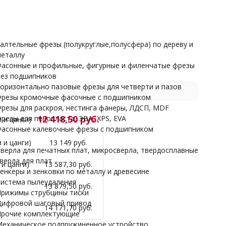
Прочие комплектующие
Механическое подпружиненное устройство
НАРДЫ
алтельные фрезы (полукруглые,полусфера) по дереву и
еталлу
асонные и профильные, фигурные и филенчатые фрезы
ез подшипников
оризонтально пазовые фрезы для четверти и пазов
резы кромочные фасочные с подшипником
резы для раскроя, нестинга фанеры, ЛДСП, MDF
12 418,50 руб.
резы для пенопласта, ЭВА, XPS, EVA
 и цанги)
асонные калевочные фрезы с подшипником
 и цанги)
13 149 руб.
верла для печатных плат, микросверла, твердосплавные
верла для плат
и цанги)
13 587,30 руб.
енкеры и зенковки по металлу и древесине
истема пылеудаления
13 879,50 руб.
рижимы струбцины тиски
ифровой шаговый привод
14 171,70 руб.
рочие комплектующие
еханическое подпружиненное устройство