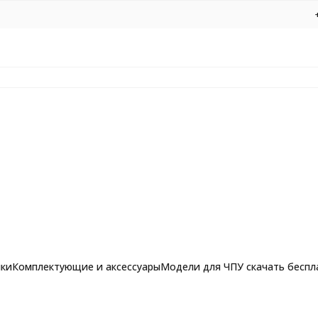
нки
Комплектующие и аксессуары
Модели для ЧПУ скачать беспл
сины, MDF Ø10*85*Ø10*150 Z1 5A Profrezi 175-1085-10150 (F07U)
рашпильные фрезы для
Фрезы по алюминию, композиту и 