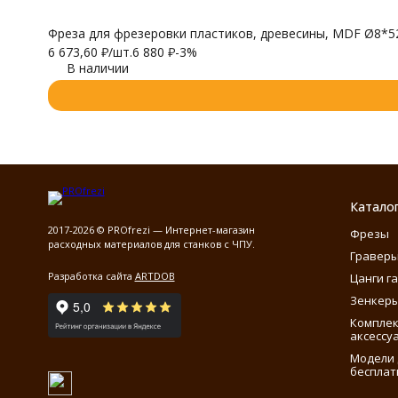
Фреза для фрезеровки пластиков, древесины, MDF Ø8*52*
6 673,60
₽
/
шт.
6 880
₽
-3%
В наличии
Катало
2017-2026 © PROfrezi — Интернет-магазин
Фрезы
расходных материалов для станков с ЧПУ.
Гравер
Разработка сайта
ARTDOB
Цанги г
Зенкеры
Компле
аксессу
Модели 
бесплат