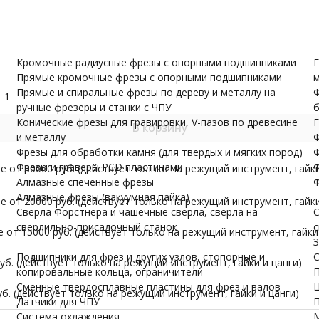
и валов
одержатели
Датчики для ЧПУ
ПУ скачать бесплатно
МОРЕ
Кромочные радиусные фрезы с опорными подшипниками
Г
Прямые кромочные фрезы с опорными подшипниками
м
Прямые и спиральные фрезы по дереву и металлу на
Ф
1
ручные фрезеры и станки с ЧПУ
б
Конические фрезы для гравировки, V-пазов по древесине
Г
В корзину
и металлу
Ф
Фрезы для обработки камня (для твердых и мягких пород)
Ф
Фрезы и граверы PCD пластинами
Ф
 от 30000 руб. (действует только на режущий инструмент, гайки
Алмазные спеченные фрезы
Ф
Алмазные фрезы (вакуумная пайка)
 от 20000 руб. (действует только на режущий инструмент, гайки
Сверла Форстнера и чашечные сверла, сверла на
С
сверлильно-присадочный станок
с
от 15000 руб. (действует только на режущий инструмент, гайки 
З
Подшипники для фрез и других узлов, стопорные и
С
б. (действует только на режущий инструмент, гайки и цанги)
копировальные кольца, ограничители
П
Сменные твердосплавные пластины для фрез и валов
Ц
б. (действует только на режущий инструмент, гайки и цанги)
Датчики для ЧПУ
П
Система охлаждения
М