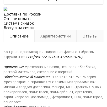
Доставка по России
On-line оплата
Система скидок
Всегда на связи
Описание
Характеристики
Отзывы
Концевая однозаходная спиральная фреза с выбросом
стружки вверх
Profrezi
172-317525-317550 (
F
07
U
).
Применение:
фрезерование пазов, черновая обработка,
раскрой материала, сверление отверстий.
Обрабатываемый материал:
172-173-174-175-176 серия
фрез прекрасно справляется с такими материалами как:
мягкая и твердая древесина, фанера, MDF (транслит МДФ),
полипропилен, полиэтилен, поликарбонат, оргстекло,
акрил, капролон (полиамид) , фторопласт, ПВХ, полистирол,
пенопласт.
Оборудование:
станки с ЧПУ.