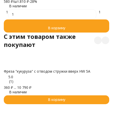
580
₽
/
шт.
810
₽
-28%
9
В наличии
1
1
В корзину
C этим товаром также
покупают
Ц
1 
Фреза "кукуруза" с отводом стружки вверх HW 5A
5.0
(1)
360
₽
...
10 790
₽
В наличии
В корзину