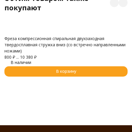
покупают
Фреза компрессионная спиральная двухзаходная
Ф
твердосплавная стружка вниз (со встречно направленными
Ø3
ножами)
6
800
₽
...
10 380
₽
В наличии
В корзину