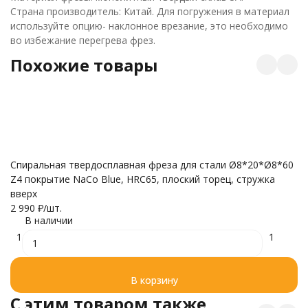
Страна производитель: Китай. Для погружения в материал
используйте опцию- наклонное врезание, это необходимо
во избежание перегрева фрез.
Похожие товары
О
Спиральная твердосплавная фреза для стали Ø8*20*Ø8*60
3A
Z4 покрытие NaCo Blue, HRC65, плоский торец, стружка
3 
вверх
2 990
₽
/
шт.
В наличии
1
1
В корзину
C этим товаром также