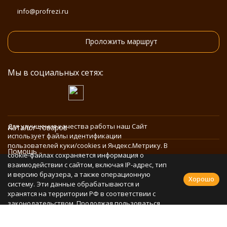
info@profrezi.ru
Проложить маршрут
Мы в социальных сетях:
Для улучшения качества работы наш Сайт
Каталог товаров
использует файлы идентификации
пользователей куки/cookies и Яндекс.Метрику. В
Помощь
cookie-файлах сохраняется информация о
взаимодействии с сайтом, включая IP-адрес, тип
и версию браузера, а также операционную
Информация
Хорошо
систему. Эти данные обрабатываются и
хранятся на территории РФ в соответствии с
законодательством. Продолжая пользоваться
Политика персональных данных
Сайтом, Вы соглашаетесь с использованием
cookie-файлов и обработкой персональных