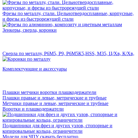
Фрезы по металлу, стали. Цельнотвердосплавные, корпусные,
и фрезы из быстрорежущей стали
Зенкеры, сверла, коронки
Сверла по металлу, Р6М5, Р9, Р6М5К5,HSS, M35, Ц/Хв, К/Хв,
Комплектующие и аксессуары
Плашки метчики воротки плашкодержатели
Плашки правые и левые, метрические и трубные
Метчики правые и левые, метрические и трубные
Воротки и плашкодержатели
Подшипники для фрез и других узлов, стопорные и
копировальные кольца, ограничители
Модели для ЧПУ скачать бесплатно