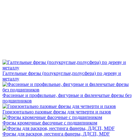
Галтельные фрезы (полукруглые,полусфера) по дереву и
металлу
Фасонные и профильные, фигурные и филенчатые фрезы без
подшипников
Горизонтально пазовые фрезы для четверти и пазов
Фрезы кромочные фасочные с подшипником
Фрезы для раскроя, нестинга фанеры, ЛДСП, MDF