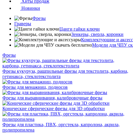
Хиты продаж
Новинки
Фрезы
Граверы
Цанги гайки ключи
Зенкеры, сверла, коронки
Комплектующие и аксес
Модели для ЧПУ ск
Фрезы
Фрезы кукуруза, рашпильные фрезы для текстолита, карбона,
гетинакса, стеклотекстолита
Фрезы для менажниц, подносов
Фрезы для выравнивания, калибровочные фрезы
Конические сферические фрезы для 3D обработки
Фрезы для пластика, ПВХ, оргстекла, капролона, акрила,
полипропилена