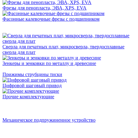
Фрезы для пенопласта, ЭВА, XPS, EVA
Фасонные калевочные фрезы с подшипником
Сверла для печатных плат, микросверла, твердосплавные
сверла для плат
Зенкеры и зенковки по металлу и древесине
Прижимы струбцины тиски
Цифровой шаговый привод
Прочие комплектующие
Механическое подпружиненное устройство