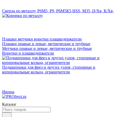
Сверла по металлу, Р6М5, Р9, Р6М5К5,HSS, M35, Ц/Хв, К/Хв,
Плашки метчики воротки плашкодержатели
Плашки правые и левые, метрические и трубные
Метчики правые и левые, метрические и трубные
Воротки и плашкодержатели
Подшипники для фрез и других узлов, стопорные и
копировальные кольца, ограничители
Иконы
Каталог