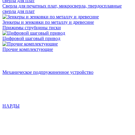
Сверла для печатных плат, микросверла, твердосплавные
сверла для плат
Зенкеры и зенковки по металлу и древесине
Прижимы струбцины тиски
Цифровой шаговый привод
Прочие комплектующие
Механическое подпружиненное устройство
НАРДЫ