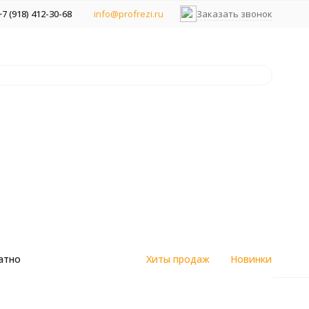
+7 (918) 412-30-68
info@profrezi.ru
Заказать звонок
атно
Хиты продаж
Новинки
цветным
Алмазные спеченные фрезы