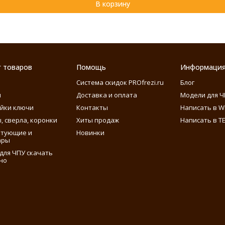
В корзину
г товаров
Помощь
Информаци
Система скидок PROfrezi.ru
Блог
ы
Доставка и оплата
Модели для Ч
айки ключи
Контакты
Написать в W
, сверла, коронки
Хиты продаж
Написать в T
ктующие и
Новинки
ары
для ЧПУ скачать
но