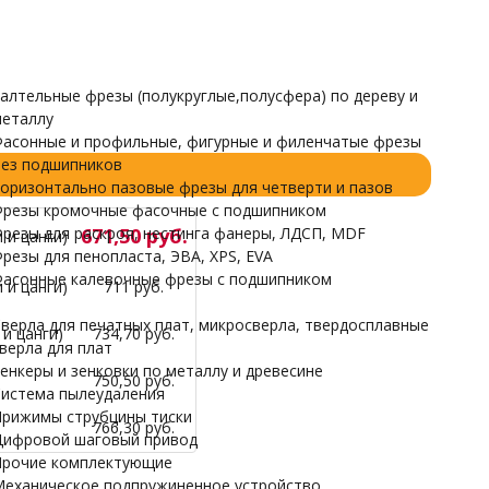
Прочие комплектующие
Механическое подпружиненное устройство
НАРДЫ
алтельные фрезы (полукруглые,полусфера) по дереву и
еталлу
асонные и профильные, фигурные и филенчатые фрезы
ез подшипников
оризонтально пазовые фрезы для четверти и пазов
резы кромочные фасочные с подшипником
резы для раскроя, нестинга фанеры, ЛДСП, MDF
671,50 руб.
 и цанги)
резы для пенопласта, ЭВА, XPS, EVA
асонные калевочные фрезы с подшипником
 и цанги)
711 руб.
верла для печатных плат, микросверла, твердосплавные
и цанги)
734,70 руб.
верла для плат
енкеры и зенковки по металлу и древесине
750,50 руб.
истема пылеудаления
рижимы струбцины тиски
766,30 руб.
ифровой шаговый привод
рочие комплектующие
еханическое подпружиненное устройство