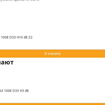
 1008 D33 H10 d8 Z2
В корзину
пают
АЗ 1008 D33 H3 d8