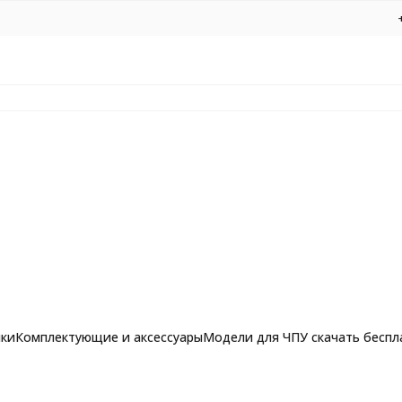
нки
Комплектующие и аксессуары
Модели для ЧПУ скачать беспл
еву АЛМАЗ 1008 D33 H6 d8
рашпильные фрезы для
Фрезы по алюминию, композиту и 