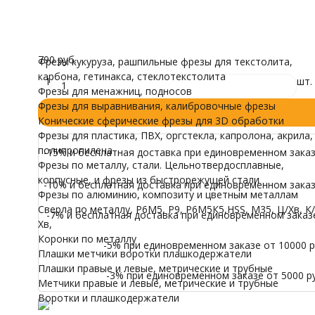
трубные
Все характеристики
Воротки и плашк
В наличии
Модели для Ч
790
₽
/ шт.
Иконы
790 руб.
Фрезы кукуруза, рашпильные фрезы для текстолита,
карбона, гетинакса, стеклотекстолита
1
шт.
Фрезы для менажниц, подносов
Фрезы для выравнивания, калибровочные фрезы
Конические сферические фрезы для 3D обработки
Фрезы для пластика, ПВХ, оргстекла, капролона, акрила,
полипропилена
-15% и бесплатная доставка при единовременном заказе
Фрезы по металлу, стали. Цельнотвердосплавные,
корпусные, и фрезы из быстрорежущей стали
-10% и бесплатная доставка при единовременном заказе
Фрезы по алюминию, композиту и цветным металлам
Сверла по металлу, Р6М5, Р9, Р6М5К5,HSS, M35, Ц/Хв, К/
-7% и бесплатная доставка при единовременном заказе 
Хв,
Коронки по металлу
-5% при единовременном заказе от 10000 ру
Плашки метчики воротки плашкодержатели
Плашки правые и левые, метрические и трубные
-3% при единовременном заказе от 5000 ру
Метчики правые и левые, метрические и трубные
Воротки и плашкодержатели