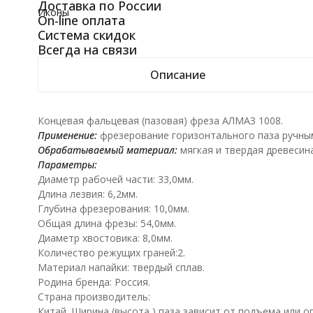
Доставка по России
Иконы
On-line оплата
Система скидок
Всегда на связи
Описание
Концевая фальцевая (пазовая) фреза АЛМАЗ 1008.
Применение:
фрезерование горизонтального паза ручным
Обрабатываемый материал:
мягкая и твердая древесин
Параметры:
Диаметр рабочей части: 33,0мм.
Длина лезвия: 6,2мм.
Глубина фрезерования: 10,0мм.
Общая длина фрезы: 54,0мм.
Диаметр хвостовика: 8,0мм.
Количество режущих граней:2.
Материал напайки: твердый сплав.
Родина бренда: Россия.
Страна производитель:
Китай. Ширина (высота ) паза зависит от подъема или о