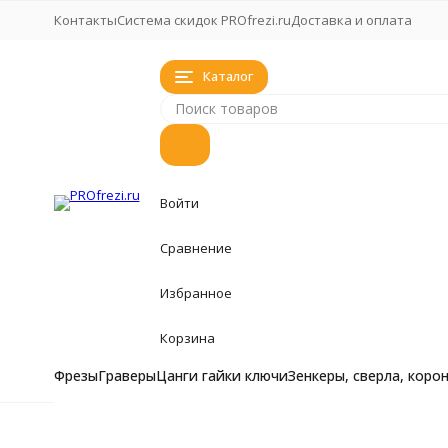
Контакты
Система скидок PROfrezi.ru
Доставка и оплата
Каталог
Войти
Сравнение
Избранное
Корзина
Фрезы
Граверы
Цанги гайки ключи
Зенкеры, сверла, коро
Фрезы
Фрезы
Главная
Фрезы
Фреза горизонтальная пазовая по дер
Фрезы кукуруза, 
Граверы