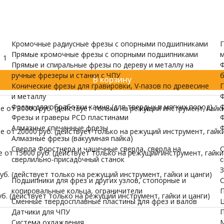
и валов
одержатели
Датчики для ЧПУ
ПУ скачать бесплатно
МОРЕ
Кромочные радиусные фрезы с опорными подшипниками
Г
Прямые кромочные фрезы с опорными подшипниками
м
1
Прямые и спиральные фрезы по дереву и металлу на
Ф
ручные фрезеры и станки с ЧПУ
б
В корзину
Конические фрезы для гравировки, V-пазов по древесине
Г
и металлу
Ф
Фрезы для обработки камня (для твердых и мягких пород)
Ф
 от 30000 руб. (действует только на режущий инструмент, гайки
Фрезы и граверы PCD пластинами
Ф
Алмазные спеченные фрезы
Ф
 от 20000 руб. (действует только на режущий инструмент, гайки
Алмазные фрезы (вакуумная пайка)
Сверла Форстнера и чашечные сверла, сверла на
С
от 15000 руб. (действует только на режущий инструмент, гайки 
сверлильно-присадочный станок
с
З
б. (действует только на режущий инструмент, гайки и цанги)
Подшипники для фрез и других узлов, стопорные и
С
копировальные кольца, ограничители
П
б. (действует только на режущий инструмент, гайки и цанги)
Сменные твердосплавные пластины для фрез и валов
Ц
Датчики для ЧПУ
П
Система охлаждения
М