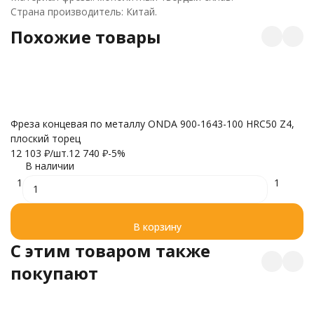
Страна производитель: Китай.
Похожие товары
Ф
Фреза концевая по металлу ONDA 900-1643-100 HRC50 Z4,
тв
плоский торец
7
12 103
₽
/
шт.
12 740
₽
-5%
В наличии
1
1
В корзину
C этим товаром также
покупают