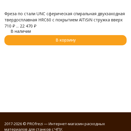
Фреза по стали UNC сферическая спиральная двухзаходная
Ф
твердосплавная HRC60 с покрытием AlTiSiN стружка вверх
т
710
₽
...
22 470
₽
с
В наличии
8
В корзину
2017-2026 © PROfrezi — Интернет-магазин расходных
материалов для станков с ЧПУ.