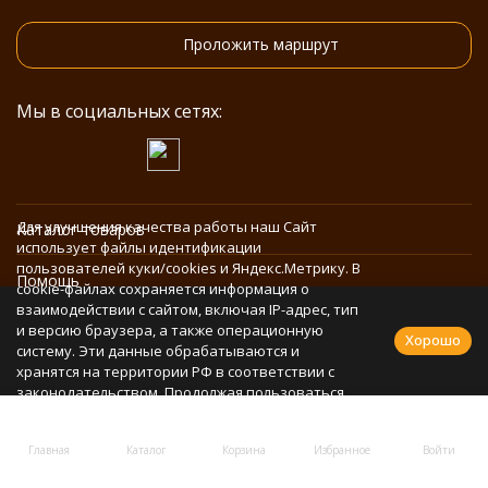
Проложить маршрут
Мы в социальных сетях:
Для улучшения качества работы наш Сайт
Каталог товаров
использует файлы идентификации
пользователей куки/cookies и Яндекс.Метрику. В
Помощь
cookie-файлах сохраняется информация о
взаимодействии с сайтом, включая IP-адрес, тип
и версию браузера, а также операционную
Информация
Хорошо
систему. Эти данные обрабатываются и
хранятся на территории РФ в соответствии с
законодательством. Продолжая пользоваться
Политика персональных данных
Сайтом, Вы соглашаетесь с использованием
cookie-файлов и обработкой персональных
Главная
Каталог
Корзина
Избранное
Войти
данных в соответствии с
Политикой