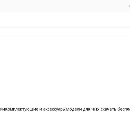
нки
Комплектующие и аксессуары
Модели для ЧПУ скачать беспл
8 L130 Z2
рашпильные фрезы для
Фрезы по алюминию, композиту и 