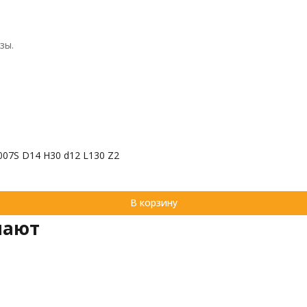
зы.
07S D14 H30 d12 L130 Z2
В корзину
пают