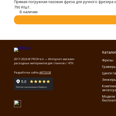
Прямая погружная пазовая фреза для ручного фрезера и
790
₽
/
шт.
В наличии
Катало
2017-2026 © PROfrezi — Интернет-магазин
Фрезы
расходных материалов для станков с ЧПУ.
Гравер
Разработка сайта
ARTDOB
Цанги г
Зенкеры
Компле
аксессу
Модели 
бесплат