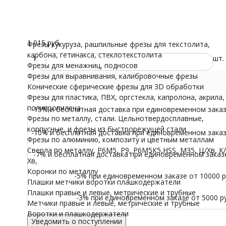
трубные
Все характеристики
Воротки и плашк
Нет в наличии
Модели для Ч
1 015
₽
/ шт.
Иконы
1 015 руб.
Фрезы кукуруза, рашпильные фрезы для текстолита,
карбона, гетинакса, стеклотекстолита
1
шт.
Фрезы для менажниц, подносов
Фрезы для выравнивания, калибровочные фрезы
Конические сферические фрезы для 3D обработки
Фрезы для пластика, ПВХ, оргстекла, капролона, акрила,
полипропилена
-15% и бесплатная доставка при единовременном заказе
Фрезы по металлу, стали. Цельнотвердосплавные,
корпусные, и фрезы из быстрорежущей стали
-10% и бесплатная доставка при единовременном заказе
Фрезы по алюминию, композиту и цветным металлам
Сверла по металлу, Р6М5, Р9, Р6М5К5,HSS, M35, Ц/Хв, К/
-7% и бесплатная доставка при единовременном заказе 
Хв,
Коронки по металлу
-5% при единовременном заказе от 10000 ру
Плашки метчики воротки плашкодержатели
Плашки правые и левые, метрические и трубные
-3% при единовременном заказе от 5000 ру
Метчики правые и левые, метрические и трубные
Воротки и плашкодержатели
Уведомить о поступлении