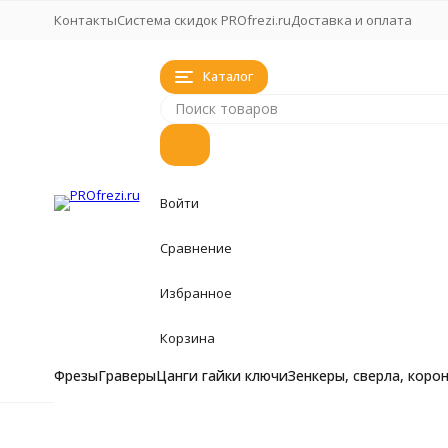
Контакты
Система скидок PROfrezi.ru
Доставка и оплата
Каталог
Войти
Сравнение
Избранное
Корзина
Фрезы
Граверы
Цанги гайки ключи
Зенкеры, сверла, коро
Фрезы
Фрезы
Главная
Фрезы
Фреза по дереву АЛМАЗ 1007 D14 H30 d
Фрезы кукуруза, 
Граверы