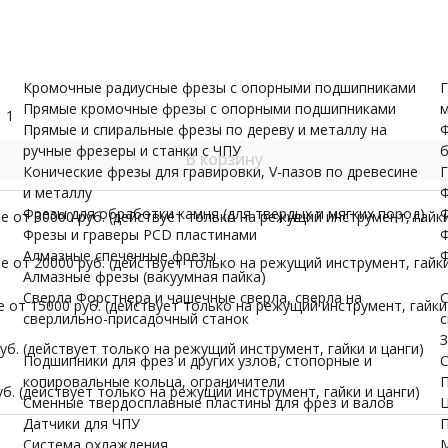
и валов
одержатели
Датчики для ЧПУ
ПУ скачать бесплатно
МОРЕ
Кромочные радиусные фрезы с опорными подшипниками
Г
Прямые кромочные фрезы с опорными подшипниками
м
1
Прямые и спиральные фрезы по дереву и металлу на
Ф
ручные фрезеры и станки с ЧПУ
б
В корзину
Конические фрезы для гравировки, V-пазов по древесине
Г
и металлу
Ф
Фрезы для обработки камня (для твердых и мягких пород)
Ф
 от 30000 руб. (действует только на режущий инструмент, гайки
Фрезы и граверы PCD пластинами
Ф
Алмазные спеченные фрезы
Ф
 от 20000 руб. (действует только на режущий инструмент, гайки
Алмазные фрезы (вакуумная пайка)
Сверла Форстнера и чашечные сверла, сверла на
С
от 15000 руб. (действует только на режущий инструмент, гайки 
сверлильно-присадочный станок
с
З
б. (действует только на режущий инструмент, гайки и цанги)
Подшипники для фрез и других узлов, стопорные и
С
копировальные кольца, ограничители
П
б. (действует только на режущий инструмент, гайки и цанги)
Сменные твердосплавные пластины для фрез и валов
Ц
Датчики для ЧПУ
П
Система охлаждения
М