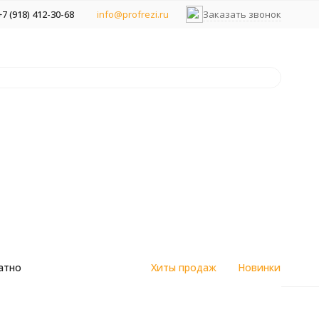
+7 (918) 412-30-68
info@profrezi.ru
Заказать звонок
атно
Хиты продаж
Новинки
цветным
Алмазные спеченные фрезы