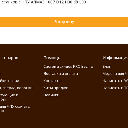
 станков с ЧПУ АЛМАЗ 1007 D12 H30 d8 L90
В корзину
г товаров
Помощь
Информаци
Система скидок PROfrezi.ru
Блог
ы
Доставка и оплата
Модели для Ч
айки ключи
Контакты
Написать в W
, сверла, коронки
Хиты продаж
Написать в T
ктующие и
Новинки
ары
для ЧПУ скачать
но