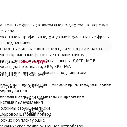
Прочие комплектующие
Механическое подпружиненное устройство
НАРДЫ
алтельные фрезы (полукруглые,полусфера) по дереву и
еталлу
асонные и профильные, фигурные и филенчатые фрезы
ез подшипников
оризонтально пазовые фрезы для четверти и пазов
резы кромочные фасочные с подшипником
резы для раскроя, нестинга фанеры, ЛДСП, MDF
862,75 руб.
 и цанги)
резы для пенопласта, ЭВА, XPS, EVA
асонные калевочные фрезы с подшипником
 и цанги)
913,50 руб.
верла для печатных плат, микросверла, твердосплавные
и цанги)
943,95 руб.
верла для плат
енкеры и зенковки по металлу и древесине
964,25 руб.
истема пылеудаления
рижимы струбцины тиски
984,55 руб.
ифровой шаговый привод
рочие комплектующие
еханическое подпружиненное устройство