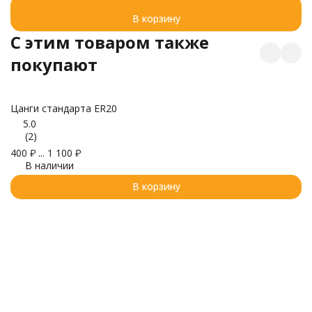
В корзину
C этим товаром также
покупают
Цанги стандарта ER20
Ц
8
5.0
(2)
400
₽
...
1 100
₽
В наличии
В корзину