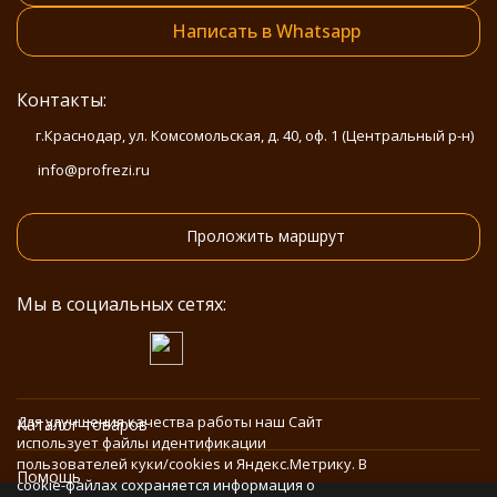
Написать в Whatsapp
Контакты:
г.Краснодар, ул. Комсомольская, д. 40, оф. 1 (Центральный р-н)
info@profrezi.ru
Проложить маршрут
Мы в социальных сетях:
Для улучшения качества работы наш Сайт
Каталог товаров
использует файлы идентификации
пользователей куки/cookies и Яндекс.Метрику. В
Помощь
cookie-файлах сохраняется информация о