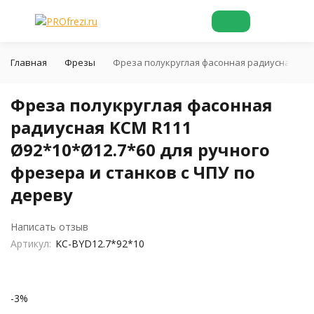
Главная
Фрезы
Фреза полукруглая фасонная радиусная KCM 
Фреза полукруглая фасонная
радиусная KCM R111
Ø92*10*Ø12.7*60 для ручного
фрезера и станков с ЧПУ по
дереву
Написать отзыв
Артикул:
KC-BYD12.7*92*10
-3%