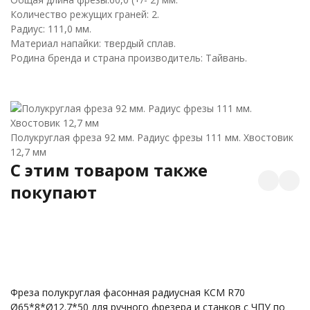
Количество режущих граней: 2.
Радиус: 111,0 мм.
Материал напайки: твердый сплав.
Родина бренда и страна производитель: Тайвань.
Полукруглая фреза 92 мм. Радиус фрезы 111 мм. Хвостовик
12,7 мм
C этим товаром также
покупают
Ц
1 
Фреза полукруглая фасонная радиусная KCM R70
Ø65*8*Ø12.7*50 для ручного фрезера и станков с ЧПУ по