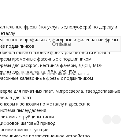
Прочие комплектующие
Механическое подпружиненное устройство
НАРДЫ
алтельные фрезы (полукруглые,полусфера) по дереву и
еталлу
асонные и профильные, фигурные и филенчатые фрезы
Отзывы
ез подшипников
оризонтально пазовые фрезы для четверти и пазов
резы кромочные фасочные с подшипником
резы для раскроя, нестинга фанеры, ЛДСП, MDF
резы для пенопласта, ЭВА, XPS, EVA
болта с шестигранной головкой и барашка.
асонные калевочные фрезы с подшипником
верла для печатных плат, микросверла, твердосплавные
верла для плат
енкеры и зенковки по металлу и древесине
истема пылеудаления
рижимы струбцины тиски
ифровой шаговый привод
рочие комплектующие
еханическое подпружиненное устройство