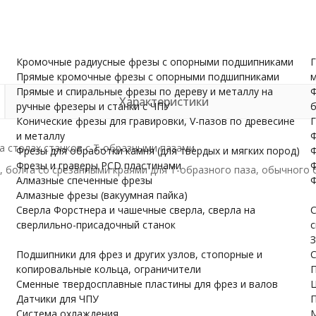
и валов
одержатели
Датчики для ЧПУ
ПУ скачать бесплатно
МОРЕ
Кромочные радиусные фрезы с опорными подшипниками
Г
Прямые кромочные фрезы с опорными подшипниками
м
Прямые и спиральные фрезы по дереву и металлу на
Ф
Характеристики
ручные фрезеры и станки с ЧПУ
б
Конические фрезы для гравировки, V-пазов по древесине
Г
и металлу
Ф
а столах станков с Т-образными пазами.
Фрезы для обработки камня (для твердых и мягких пород)
Ф
Фрезы и граверы PCD пластинами
Ф
, болта со срезанными краями для Т-образного паза, обычного 
Алмазные спеченные фрезы
Ф
Алмазные фрезы (вакуумная пайка)
Сверла Форстнера и чашечные сверла, сверла на
С
сверлильно-присадочный станок
с
З
Подшипники для фрез и других узлов, стопорные и
С
копировальные кольца, ограничители
П
Сменные твердосплавные пластины для фрез и валов
Ц
Датчики для ЧПУ
П
Система охлаждения
М