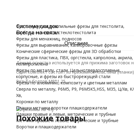
трубные
Воротки и плашк
Модели для Ч
Доставка по России
On-line оплата
Иконы
Система скидок
Фрезы кукуруза, рашпильные фрезы для текстолита,
Всегда на связи
карбона, гетинакса, стеклотекстолита
Фрезы для менажниц, подносов
Описание
Фрезы для выравнивания, калибровочные фрезы
Конические сферические фрезы для 3D обработки
Фрезы для пластика, ПВХ, оргстекла, капролона, акрила,
Данная оснастка используется для прижима заготовок н
полипропилена
Фрезы по металлу, стали. Цельнотвердосплавные,
Один комплект состоит из прижимной пластины (планки)
корпусные, и фрезы из быстрорежущей стали
Резьба болтов М8*1,25.
Фрезы по алюминию, композиту и цветным металлам
Сверла по металлу, Р6М5, Р9, Р6М5К5,HSS, M35, Ц/Хв, К/
Хв,
Коронки по металлу
Плашки метчики воротки плашкодержатели
Плашки правые и левые, метрические и трубные
Похожие товары
Метчики правые и левые, метрические и трубные
Воротки и плашкодержатели