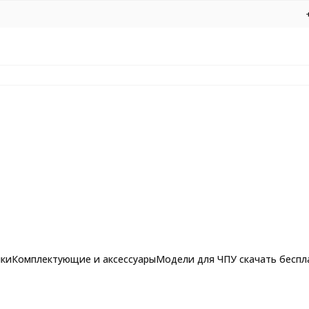
нки
Комплектующие и аксессуары
Модели для ЧПУ скачать беспл
рашпильные фрезы для
прижима заготовок на станках с ЧПУ
Фрезы по алюминию, композиту и 