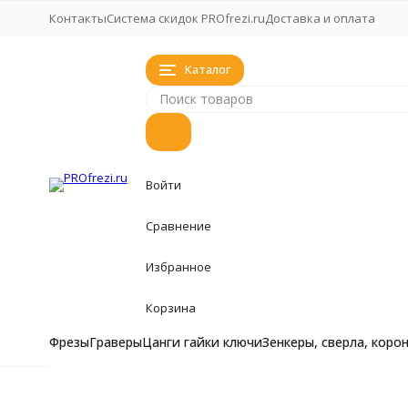
Контакты
Система скидок PROfrezi.ru
Доставка и оплата
Каталог
Войти
Сравнение
Избранное
Корзина
Фрезы
Граверы
Цанги гайки ключи
Зенкеры, сверла, коро
Фрезы
Фрезы
Главная
Комплектующие и аксессуары
Фрезы кукуруза, 
Комплект для 
Граверы