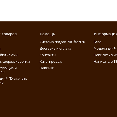
г товаров
Помощь
Информаци
Система скидок PROfrezi.ru
Блог
ы
Доставка и оплата
Модели для Ч
айки ключи
Контакты
Написать в W
, сверла, коронки
Хиты продаж
Написать в T
ктующие и
Новинки
ары
для ЧПУ скачать
но