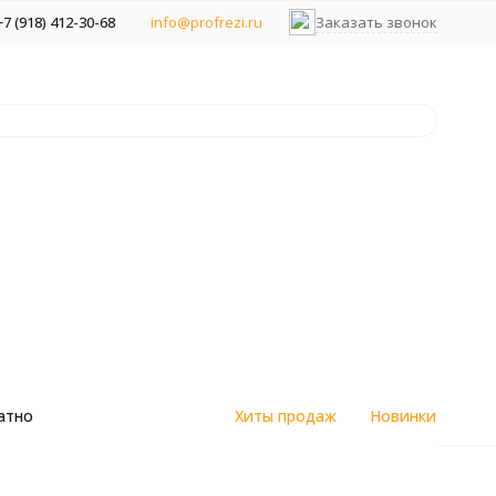
+7 (918) 412-30-68
info@profrezi.ru
Заказать звонок
атно
Хиты продаж
Новинки
цветным
Алмазные спеченные фрезы