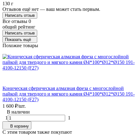
130 г
Отзывов ещё нет — ваш может стать первым.
Написать отзыв
Все отзывы
0
общий рейтинг
Написать отзыв
Показать ещё
Похожие товары
Коническая сферическая алмазная фреза с многослойной
К
пайкой для твердого и мягкого камня Ø4*100*Ø12*Ø150 191-
о
4100-12150 (F27)
1
1 600
₽
/
шт.
1
В наличии
1
1
В корзину
C этим товаром также покупают