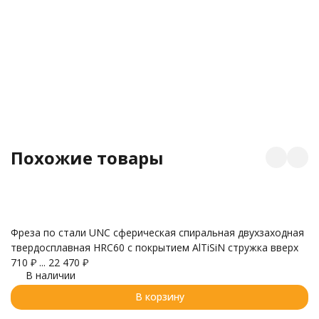
Похожие товары
Фреза по стали UNC сферическая спиральная двухзаходная
Ф
твердосплавная HRC60 с покрытием AlTiSiN стружка вверх
п
710
₽
...
22 470
₽
с
В наличии
6
В корзину