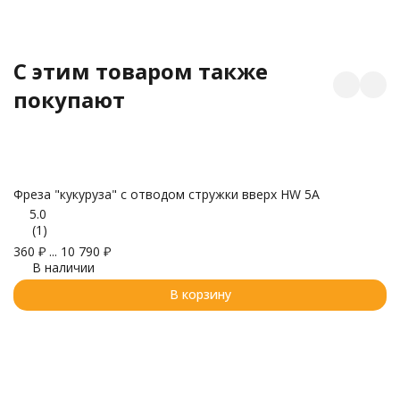
C этим товаром также
покупают
Ц
Фреза "кукуруза" с отводом стружки вверх HW 5A
4
5.0
(1)
360
₽
...
10 790
₽
В наличии
В корзину