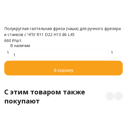
Полукруглая галтельная фреза (чаша) для ручного фрезера
и станков с ЧПУ R11 D22 H13 d6 L45
П
660
₽
/
шт.
Ø
В наличии
(F
1
1
1 
В корзину
C этим товаром также
покупают