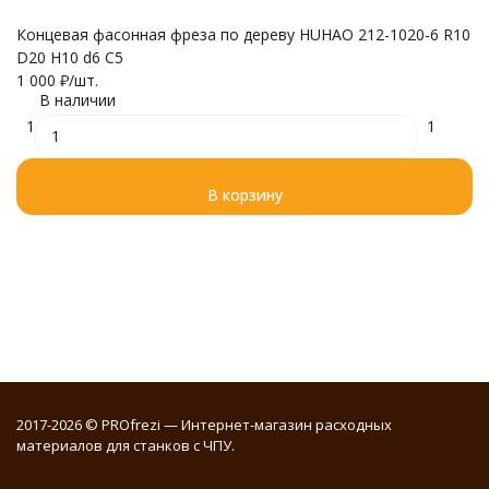
Концевая фасонная фреза по дереву HUHAO 212-1020-6 R10
Г
D20 H10 d6 C5
А
1 000
₽
/
шт.
1 
В наличии
1
1
В корзину
2017-2026 © PROfrezi — Интернет-магазин расходных
материалов для станков с ЧПУ.