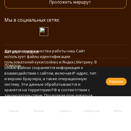
Проложить маршрут
Мы в социальных сетях:
Для улучшения качества работы наш Сайт
Каталог товаров
использует файлы идентификации
пользователей куки/cookies и Яндекс.Метрику. В
Помощь
cookie-файлах сохраняется информация о
взаимодействии с сайтом, включая IP-адрес, тип
и версию браузера, а также операционную
Информация
Хорошо
систему. Эти данные обрабатываются и
хранятся на территории РФ в соответствии с
законодательством. Продолжая пользоваться
Политика персональных данных
Сайтом, Вы соглашаетесь с использованием
cookie-файлов и обработкой персональных
Главная
Каталог
Корзина
Избранное
Войти
данных в соответствии с
Политикой