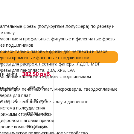
Прочие комплектующие
Механическое подпружиненное устройство
НАРДЫ
алтельные фрезы (полукруглые,полусфера) по дереву и
еталлу
асонные и профильные, фигурные и филенчатые фрезы
ез подшипников
оризонтально пазовые фрезы для четверти и пазов
резы кромочные фасочные с подшипником
резы для раскроя, нестинга фанеры, ЛДСП, MDF
резы для пенопласта, ЭВА, XPS, EVA
382,50 руб.
 и цанги)
асонные калевочные фрезы с подшипником
 и цанги)
405 руб.
верла для печатных плат, микросверла, твердосплавные
верла для плат
и цанги)
418,50 руб.
енкеры и зенковки по металлу и древесине
истема пылеудаления
427,50 руб.
рижимы струбцины тиски
ифровой шаговый привод
436,50 руб.
рочие комплектующие
еханическое подпружиненное устройство