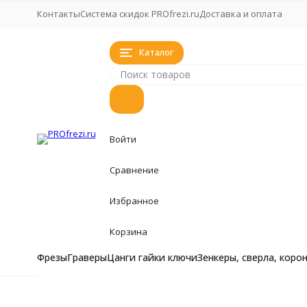
Контакты
Система скидок PROfrezi.ru
Доставка и оплата
Каталог
Войти
Сравнение
Избранное
Корзина
Фрезы
Граверы
Цанги гайки ключи
Зенкеры, сверла, коро
Фрезы
Фрезы
Главная
Фрезы
Концевая фреза для обработки стали,
Фрезы кукуруза, 
Граверы