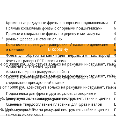
и валов
одержатели
Датчики для ЧПУ
ПУ скачать бесплатно
МОРЕ
Кромочные радиусные фрезы с опорными подшипниками
Г
Прямые кромочные фрезы с опорными подшипниками
м
Прямые и спиральные фрезы по дереву и металлу на
Ф
1
ручные фрезеры и станки с ЧПУ
б
Конические фрезы для гравировки, V-пазов по древесине
Г
В корзину
и металлу
Ф
Фрезы для обработки камня (для твердых и мягких пород)
Ф
Фрезы и граверы PCD пластинами
Ф
 от 30000 руб. (действует только на режущий инструмент, гайки
Алмазные спеченные фрезы
Ф
Алмазные фрезы (вакуумная пайка)
 от 20000 руб. (действует только на режущий инструмент, гайки
Сверла Форстнера и чашечные сверла, сверла на
С
сверлильно-присадочный станок
с
от 15000 руб. (действует только на режущий инструмент, гайки 
З
Подшипники для фрез и других узлов, стопорные и
С
б. (действует только на режущий инструмент, гайки и цанги)
копировальные кольца, ограничители
П
Сменные твердосплавные пластины для фрез и валов
Ц
б. (действует только на режущий инструмент, гайки и цанги)
Датчики для ЧПУ
П
Система охлаждения
М