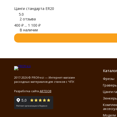
Цанги стандарта ER20
5.0
2 отзыва
400
₽
...
1 100
₽
В наличии
Катало
2017-2026 © PROfrezi — Интернет-магазин
Фрезы
расходных материалов для станков с ЧПУ.
Гравер
Разработка сайта
ARTDOB
Цанги г
Зенкеры
Компле
аксессу
Модели 