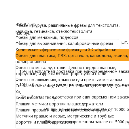
Тип торца
трубные
Плоская (Прямая)
Воротки и плашк
Модели для Ч
Все характеристики
В наличии
Иконы
450
₽
/ шт.
Фрезы кукуруза, рашпильные фрезы для текстолита,
карбона, гетинакса, стеклотекстолита
450 руб.
Фрезы для менажниц, подносов
1
шт.
Фрезы для выравнивания, калибровочные фрезы
Конические сферические фрезы для 3D обработки
Фрезы для пластика, ПВХ, оргстекла, капролона, акрила,
полипропилена
Фрезы по металлу, стали. Цельнотвердосплавные,
-15% и бесплатная доставка при единовременном заказе
корпусные, и фрезы из быстрорежущей стали
Фрезы по алюминию, композиту и цветным металлам
-10% и бесплатная доставка при единовременном заказе
Сверла по металлу, Р6М5, Р9, Р6М5К5,HSS, M35, Ц/Хв, К/
Хв,
-7% и бесплатная доставка при единовременном заказе 
Коронки по металлу
Плашки метчики воротки плашкодержатели
-5% при единовременном заказе от 10000 ру
Плашки правые и левые, метрические и трубные
Метчики правые и левые, метрические и трубные
-3% при единовременном заказе от 5000 ру
Воротки и плашкодержатели