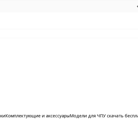
нки
Комплектующие и аксессуары
Модели для ЧПУ скачать беспл
 алюминия, титана Ø3*8*Ø4*50 Z2 HRC50 ONDA 899-38-450
рашпильные фрезы для
Фрезы по алюминию, композиту и 