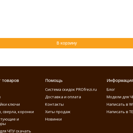
В корзину
г товаров
Помощь
Информаци
Система скидок PROfrezi.ru
Блог
ы
Доставка и оплата
Модели для Ч
айки ключи
Контакты
Написать в W
, сверла, коронки
Хиты продаж
Написать в T
ктующие и
Новинки
ары
для ЧПУ скачать