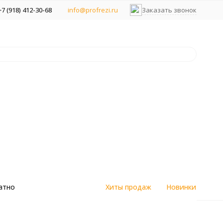
+7 (918) 412-30-68
info@profrezi.ru
Заказать звонок
атно
Хиты продаж
Новинки
цветным
Алмазные спеченные фрезы