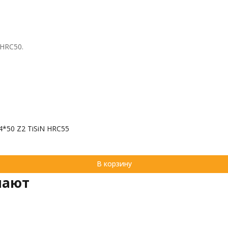
HRC50.
*50 Z2 TiSiN HRC55
В корзину
пают