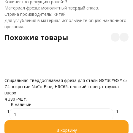
Количество режущих граней: 3.
Материал фрезы: монолитный твердый сплав.
Страна производитель: Китай.
Для углубления в материал используйте опцию наклонного
врезания.
Похожие товары
Ø
Спиральная твердосплавная фреза для стали Ø8*30*Ø8*75
др
Z4 покрытие NaCo Blue, HRC65, плоский торец, стружка
4 
вверх
4 380
₽
/
шт.
В наличии
1
1
В корзину