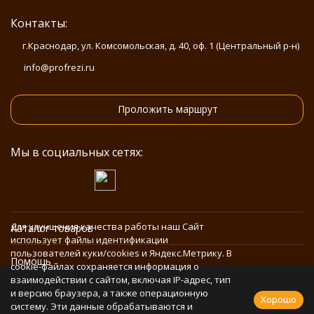
Контакты:
г.Краснодар, ул. Комсомольская, д. 40, оф. 1 (Центральный р-н)
info@profrezi.ru
Проложить маршрут
Мы в социальных сетях:
Для улучшения качества работы наш Сайт
Каталог товаров
использует файлы идентификации
пользователей куки/cookies и Яндекс.Метрику. В
Помощь
cookie-файлах сохраняется информация о
взаимодействии с сайтом, включая IP-адрес, тип
и версию браузера, а также операционную
Информация
Хорошо
систему. Эти данные обрабатываются и