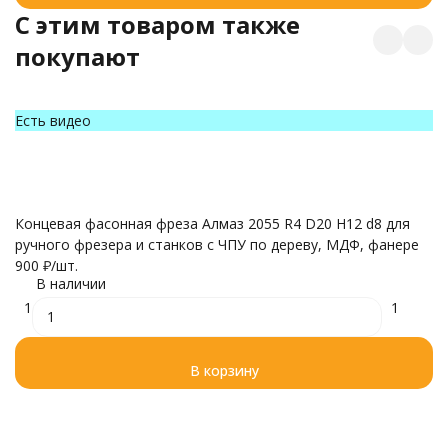
C этим товаром также
покупают
Есть видео
Ф
Ø
3 
Концевая фасонная фреза Алмаз 2055 R4 D20 H12 d8 для
ручного фрезера и станков с ЧПУ по дереву, МДФ, фанере
900
₽
/
шт.
В наличии
1
1
В корзину