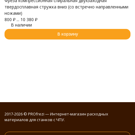
Фреза компрессионная спиральная двухзаходная
Ф
твердосплавная стружка вниз (со встречно направленными
тв
ножами)
7
800
₽
...
10 380
₽
В наличии
В корзину
2017-2026 © PROfrezi — Интернет-магазин расходных
материалов для станков с ЧПУ.