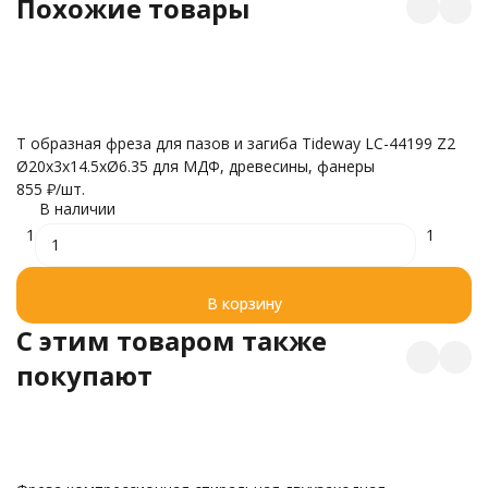
Похожие товары
Т образная фреза для пазов и загиба Tideway LC-44199 Z2
Ø20x3x14.5xØ6.35 для МДФ, древесины, фанеры
855
₽
/
шт.
В наличии
1
1
В корзину
C этим товаром также
покупают