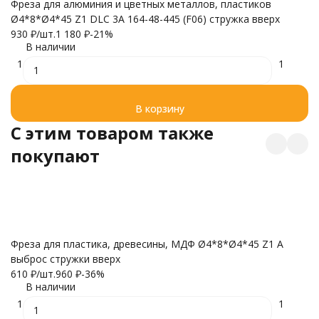
Фреза для алюминия и цветных металлов, пластиков
Фр
Ø4*8*Ø4*45 Z1 DLC 3A 164-48-445 (F06) стружка вверх
Ø4
930
₽
/
шт.
1 180
₽
-21%
8
В наличии
1
1
В корзину
C этим товаром также
покупают
Щ
Фреза для пластика, древесины, МДФ Ø4*8*Ø4*45 Z1 A
7
выброс стружки вверх
610
₽
/
шт.
960
₽
-36%
В наличии
1
1