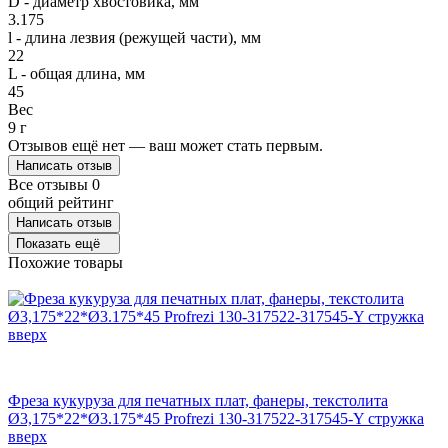
D - диаметр хвостовика, мм
3.175
l - длина лезвия (режущей части), мм
22
L - общая длина, мм
45
Вес
9 г
Отзывов ещё нет — ваш может стать первым.
Написать отзыв
Все отзывы
0
общий рейтинг
Написать отзыв
Показать ещё
Похожие товары
Фреза кукуруза для печатных плат, фанеры, текстолита
Ø
Ø3,175*22*Ø3.175*45 Profrezi 130-317522-317545-Y стружка
д
вверх