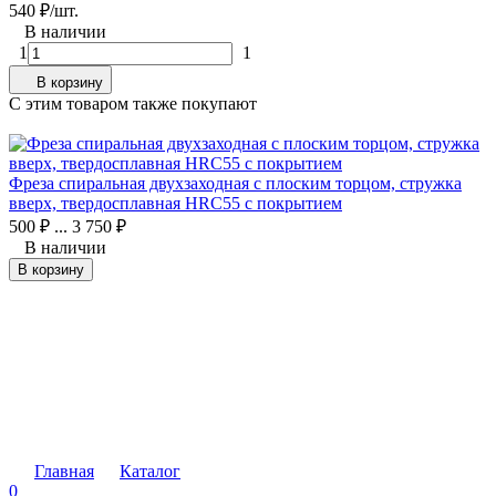
540
₽
/
шт.
5
В наличии
1
1
В корзину
C этим товаром также покупают
Е
Фреза спиральная двухзаходная с плоским торцом, стружка
вверх, твердосплавная HRC55 с покрытием
500
₽
...
3 750
₽
В наличии
В корзину
К
р
6
Главная
Каталог
0