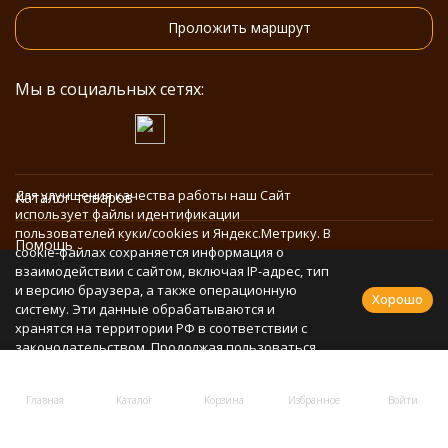
Проложить маршрут
Мы в социальных сетях:
Для улучшения качества работы наш Сайт
Каталог товаров
использует файлы идентификации
пользователей куки/cookies и Яндекс.Метрику. В
Помощь
cookie-файлах сохраняется информация о
взаимодействии с сайтом, включая IP-адрес, тип
и версию браузера, а также операционную
Информация
Хорошо
систему. Эти данные обрабатываются и
хранятся на территории РФ в соответствии с
законодательством. Продолжая пользоваться
Политика персональных данных
Сайтом, Вы соглашаетесь с использованием
cookie-файлов и обработкой персональных
Главная
Каталог
Корзина
Избранное
Войти
данных в соответствии с
Политикой