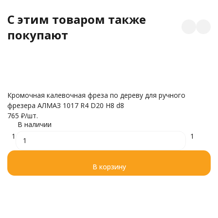
C этим товаром также
покупают
Кромочная калевочная фреза по дереву для ручного
Р
фрезера АЛМАЗ 1017 R4 D20 H8 d8
п
765
₽
/
шт.
6
В наличии
1
1
В корзину