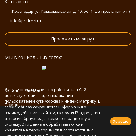
Контакты:
г.Краснодар, ул. Комсомольская, д. 40, оф. 1 (Центральный р-н)
info@profrezi.ru
Проложить маршрут
Мы в социальных сетях:
Для улучшения качества работы наш Сайт
Каталог товаров
использует файлы идентификации
пользователей куки/cookies и Яндекс.Метрику. В
Помощь
cookie-файлах сохраняется информация о
взаимодействии с сайтом, включая IP-адрес, тип
и версию браузера, а также операционную
Информация
Хорошо
систему. Эти данные обрабатываются и
хранятся на территории РФ в соответствии с
законодательством. Продолжая пользоваться