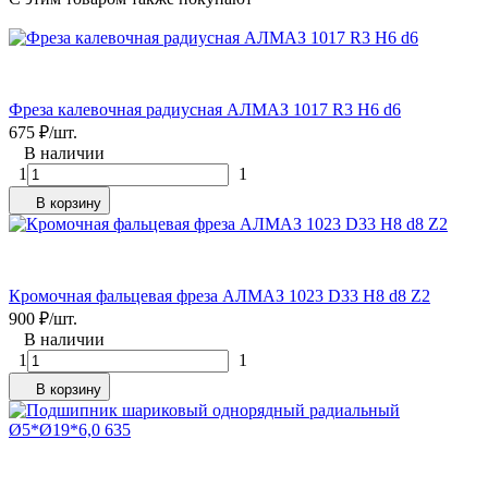
Фреза калевочная радиусная АЛМАЗ 1017 R3 H6 d6
675
₽
/
шт.
В наличии
1
1
В корзину
Кромочная фальцевая фреза АЛМАЗ 1023 D33 H8 d8 Z2
900
₽
/
шт.
В наличии
1
1
В корзину