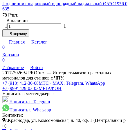
Подшипник шариковый однорядный радиальный Ø5*Ø19*6,0
635
78
₽
/
шт.
В наличии
1
1
В корзину
Главная
Каталог
0
Корзина
0
Избранное
Войти
2017-2026 © PROfrezi — Интернет-магазин расходных
материалов для станков с ЧПУ.
+7 (918) 412-30-68
МТС - MAX, Telegram, WhatsApp
+7 (999) 429-03-03
МЕГАФОН
Написать в мессенджеры:
Написать в Telegram
Написать в Whatsapp
Контакты:
г.Краснодар, ул. Комсомольская, д. 40, оф. 1 (Центральный р-
н)