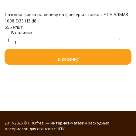
Пазовая фреза по дереву на фрезер и станки с ЧПУ АЛМАЗ
Ко
1008 D33 H3 d8
Ч
655
₽
/
шт.
1 
В наличии
1
1
В корзину
2017-2026 © PROfrezi — Интернет-магазин расходных
материалов для станков с ЧПУ.