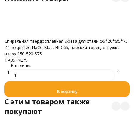
Ф
тв
Спиральная твердосплавная фреза для стали Ø5*20*Ø5*75
7
Z4 покрытие NaCo Blue, HRC65, плоский торец, стружка
вверх 150-520-575
1 485
₽
/
шт.
В наличии
1
1
В корзину
C этим товаром также
покупают