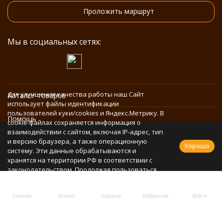
Проложить маршрут
Мы в социальных сетях:
Для улучшения качества работы наш Сайт
Каталог товаров
использует файлы идентификации
пользователей куки/cookies и Яндекс.Метрику. В
Помощь
cookie-файлах сохраняется информация о
взаимодействии с сайтом, включая IP-адрес, тип
и версию браузера, а также операционную
Информация
Хорошо
систему. Эти данные обрабатываются и
хранятся на территории РФ в соответствии с
законодательством. Продолжая пользоваться
Политика персональных данных
Сайтом, Вы соглашаетесь с использованием
cookie-файлов и обработкой персональных
Главная
Каталог
Корзина
Избранное
Войти
данных в соответствии с
Политикой