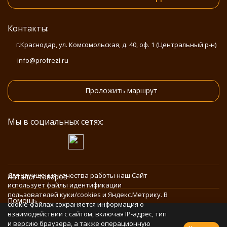
Контакты:
г.Краснодар, ул. Комсомольская, д. 40, оф. 1 (Центральный р-н)
info@profrezi.ru
Проложить маршрут
Мы в социальных сетях:
Для улучшения качества работы наш Сайт
Каталог товаров
использует файлы идентификации
пользователей куки/cookies и Яндекс.Метрику. В
Помощь
cookie-файлах сохраняется информация о
взаимодействии с сайтом, включая IP-адрес, тип
и версию браузера, а также операционную
Информация