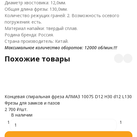
Диаметр хвостовика: 12,0мм.
Общая длина фрезы: 130,0мм.
Количество режущих граней: 2. Возможность осевого
погружения: есть.
Материал напайки: твердый сплав.
Родина бренда: Россия.
Страна производитель: Китай.
Максимальное количество оборотов: 12000 об/мин.!!!
Похожие товары
Концевая спиральная фреза АЛМАЗ 1007S D12 H30 d12 L130
К
Фрезы для замков и пазов
(
2 700
₽
/
шт.
9
В наличии
1
1