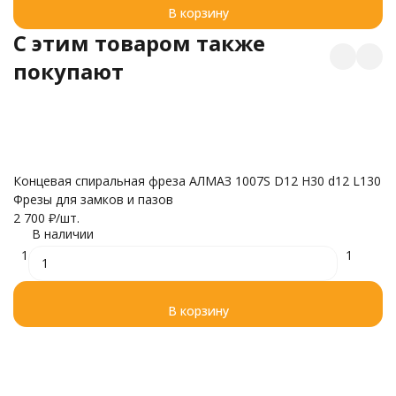
В корзину
C этим товаром также
покупают
Концевая спиральная фреза АЛМАЗ 1007S D12 H30 d12 L130
Ко
Фрезы для замков и пазов
(
2 700
₽
/
шт.
7 
В наличии
1
1
В корзину