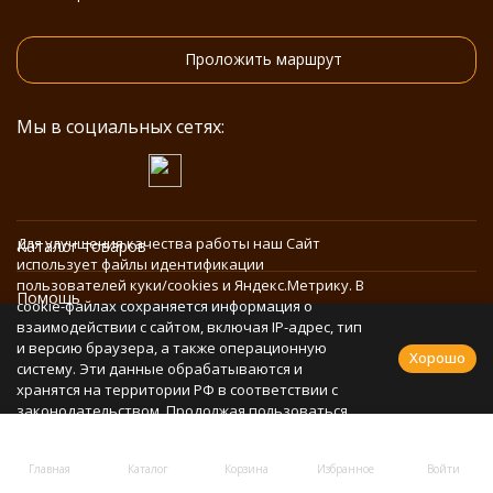
Проложить маршрут
Мы в социальных сетях:
Для улучшения качества работы наш Сайт
Каталог товаров
использует файлы идентификации
пользователей куки/cookies и Яндекс.Метрику. В
Помощь
cookie-файлах сохраняется информация о
взаимодействии с сайтом, включая IP-адрес, тип
и версию браузера, а также операционную
Информация
Хорошо
систему. Эти данные обрабатываются и
хранятся на территории РФ в соответствии с
законодательством. Продолжая пользоваться
Политика персональных данных
Сайтом, Вы соглашаетесь с использованием
cookie-файлов и обработкой персональных
Главная
Каталог
Корзина
Избранное
Войти
данных в соответствии с
Политикой