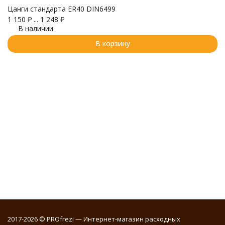
Цанги стандарта ER40 DIN6499
Е
1 150
₽
...
1 248
₽
В наличии
В корзину
Ф
D
7
2017-2026 © PROfrezi — Интернет-магазин расходных