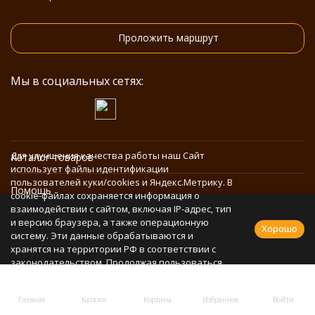
Проложить маршрут
Мы в социальных сетях:
Для улучшения качества работы наш Сайт
Каталог товаров
использует файлы идентификации
пользователей куки/cookies и Яндекс.Метрику. В
Помощь
cookie-файлах сохраняется информация о
взаимодействии с сайтом, включая IP-адрес, тип
и версию браузера, а также операционную
Информация
Хорошо
систему. Эти данные обрабатываются и
хранятся на территории РФ в соответствии с
законодательством. Продолжая пользоваться
Политика персональных данных
Сайтом, Вы соглашаетесь с использованием
cookie-файлов и обработкой персональных
Главная
Каталог
Корзина
Избранное
Войти
данных в соответствии с
Политикой