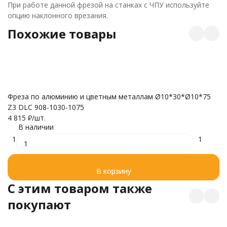
При работе данной фрезой на станках с ЧПУ используйте
опцию наклонного врезания.
Похожие товары
Фреза по алюминию и цветным металлам Ø10*30*Ø10*75
С
Z3 DLC 908-1030-1075
с
4 815
₽
/
шт.
6
В наличии
1
1
В корзину
C этим товаром также
покупают