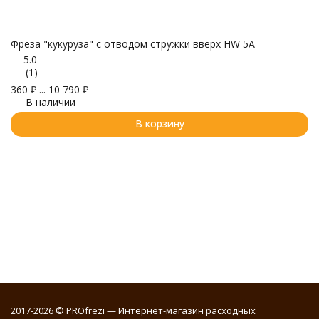
Фреза "кукуруза" с отводом стружки вверх HW 5A
Ф
5.0
4
(1)
360
₽
...
10 790
₽
В наличии
В корзину
2017-2026 © PROfrezi — Интернет-магазин расходных