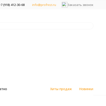
+7 (918) 412-30-68
info@profrezi.ru
Заказать звонок
атно
Хиты продаж
Новинки
цветным
Алмазные спеченные фрезы