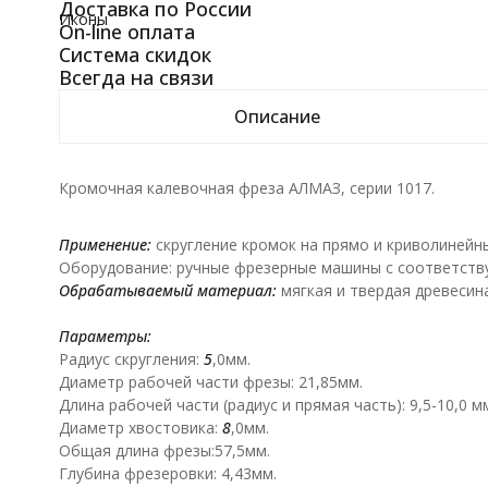
Доставка по России
Иконы
On-line оплата
Система скидок
Всегда на связи
Описание
Кромочная калевочная фреза АЛМАЗ, серии 1017.
Применение:
скругление кромок на прямо и криволинейны
Оборудование: ручные фрезерные машины с соответст
Обрабатываемый материал:
мягкая и твердая древесин
Параметры:
Радиус скругления:
5
,0мм.
Диаметр рабочей части фрезы: 21,85мм.
Длина рабочей части (радиус и прямая часть): 9,5-10,0 м
Диаметр хвостовика:
8
,0мм.
Общая длина фрезы:57,5мм.
Глубина фрезеровки: 4,43мм.