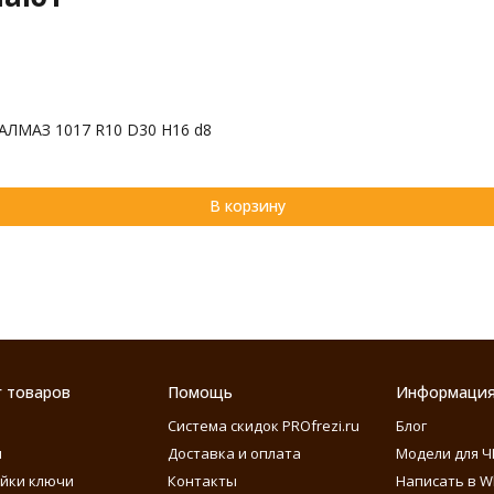
АЛМАЗ 1017 R10 D30 H16 d8
В корзину
г товаров
Помощь
Информаци
Система скидок PROfrezi.ru
Блог
ы
Доставка и оплата
Модели для Ч
айки ключи
Контакты
Написать в W