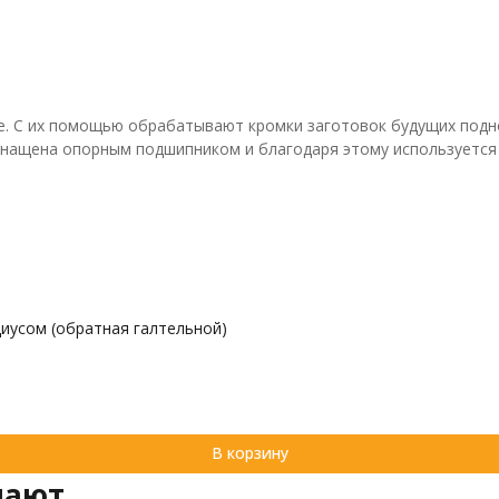
е. С их помощью обрабатывают кромки заготовок будущих подно
оснащена опорным подшипником и благодаря этому используется
иусом (обратная галтельной)
В корзину
пают