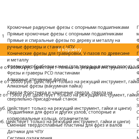
и валов
одержатели
Датчики для ЧПУ
ПУ скачать бесплатно
МОРЕ
Кромочные радиусные фрезы с опорными подшипниками
Г
Прямые кромочные фрезы с опорными подшипниками
м
1
Прямые и спиральные фрезы по дереву и металлу на
Ф
ручные фрезеры и станки с ЧПУ
б
В корзину
Конические фрезы для гравировки, V-пазов по древесине
Г
и металлу
Ф
Фрезы для обработки камня (для твердых и мягких пород)
Ф
 от 30000 руб. (действует только на режущий инструмент, гайки
Фрезы и граверы PCD пластинами
Ф
Алмазные спеченные фрезы
Ф
 от 20000 руб. (действует только на режущий инструмент, гайки
Алмазные фрезы (вакуумная пайка)
Сверла Форстнера и чашечные сверла, сверла на
С
от 15000 руб. (действует только на режущий инструмент, гайки 
сверлильно-присадочный станок
с
З
б. (действует только на режущий инструмент, гайки и цанги)
Подшипники для фрез и других узлов, стопорные и
С
копировальные кольца, ограничители
П
б. (действует только на режущий инструмент, гайки и цанги)
Сменные твердосплавные пластины для фрез и валов
Ц
Датчики для ЧПУ
П
Система охлаждения
М