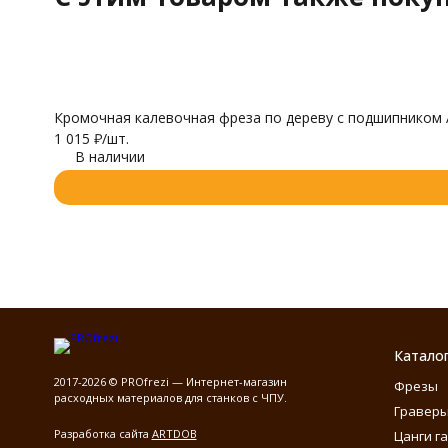
Кромочная калевочная фреза по дереву с подшипником 
1 015
₽
/
шт.
В наличии
Катало
2017-2026 © PROfrezi — Интернет-магазин
Фрезы
расходных материалов для станков с ЧПУ.
Гравер
Разработка сайта
ARTDOB
Цанги г