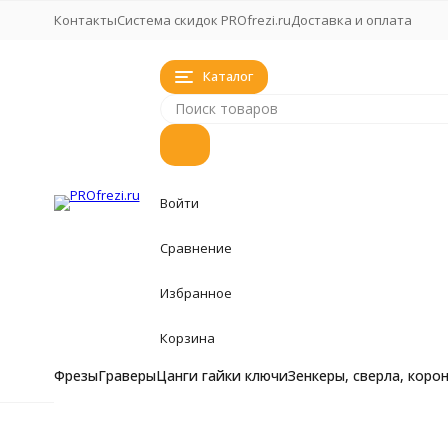
Контакты
Система скидок PROfrezi.ru
Доставка и оплата
Каталог
Войти
Сравнение
Избранное
Корзина
Фрезы
Граверы
Цанги гайки ключи
Зенкеры, сверла, коро
Фрезы
Фрезы
Главная
Фрезы
Радиусная кромочная фреза с подшип
Фрезы кукуруза, 
Граверы