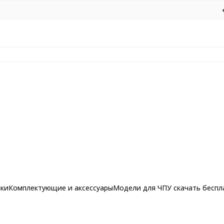
нки
Комплектующие и аксессуары
Модели для ЧПУ скачать беспл
ником АЛМАЗ 1017 R5 d8
рашпильные фрезы для
Фрезы по алюминию, композиту и 