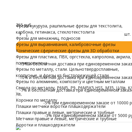
трубные
Все характеристики
Воротки и плашк
В наличии
Модели для Ч
765
₽
/ шт.
Иконы
765 руб.
Фрезы кукуруза, рашпильные фрезы для текстолита,
карбона, гетинакса, стеклотекстолита
1
шт.
Фрезы для менажниц, подносов
Фрезы для выравнивания, калибровочные фрезы
Конические сферические фрезы для 3D обработки
Фрезы для пластика, ПВХ, оргстекла, капролона, акрила,
полипропилена
-15% и бесплатная доставка при единовременном заказе
Фрезы по металлу, стали. Цельнотвердосплавные,
корпусные, и фрезы из быстрорежущей стали
-10% и бесплатная доставка при единовременном заказе
Фрезы по алюминию, композиту и цветным металлам
Сверла по металлу, Р6М5, Р9, Р6М5К5,HSS, M35, Ц/Хв, К/
-7% и бесплатная доставка при единовременном заказе 
Хв,
Коронки по металлу
-5% при единовременном заказе от 10000 ру
Плашки метчики воротки плашкодержатели
Плашки правые и левые, метрические и трубные
-3% при единовременном заказе от 5000 ру
Метчики правые и левые, метрические и трубные
Воротки и плашкодержатели