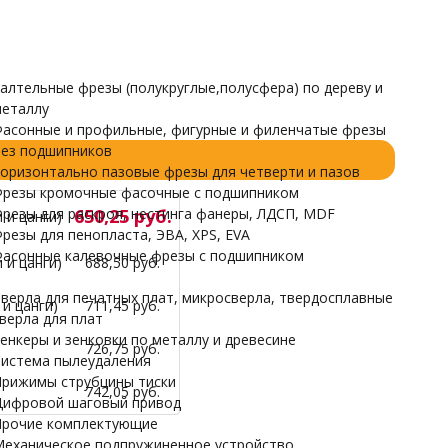
Прочие комплектующие
Механическое подпружиненное устройство
НАРДЫ
алтельные фрезы (полукруглые,полусфера) по дереву и
еталлу
асонные и профильные, фигурные и филенчатые фрезы
ез подшипников
оризонтально пазовые фрезы для четверти и пазов
резы кромочные фасочные с подшипником
резы для раскроя, нестинга фанеры, ЛДСП, MDF
650,25 руб.
 и цанги)
резы для пенопласта, ЭВА, XPS, EVA
асонные калевочные фрезы с подшипником
 и цанги)
688,50 руб.
верла для печатных плат, микросверла, твердосплавные
и цанги)
711,45 руб.
верла для плат
енкеры и зенковки по металлу и древесине
726,75 руб.
истема пылеудаления
рижимы струбцины тиски
742,05 руб.
ифровой шаговый привод
рочие комплектующие
еханическое подпружиненное устройство