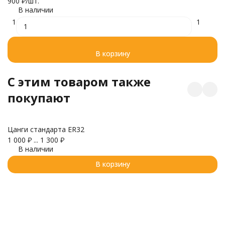
900
₽
/
шт.
В наличии
1
1
В корзину
C этим товаром также
покупают
Цанги стандарта ER32
1 000
₽
...
1 300
₽
В наличии
На
В корзину
п
3 