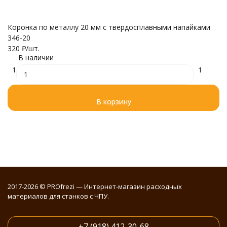
Коронка по металлу 20 мм с твердосплавными напайками
Уд
346-20
T
320
₽
/
шт.
4
В наличии
1
1
В корзину
2017-2026 © PROfrezi — Интернет-магазин расходных
материалов для станков с ЧПУ.
+7 (918) 412-30-68