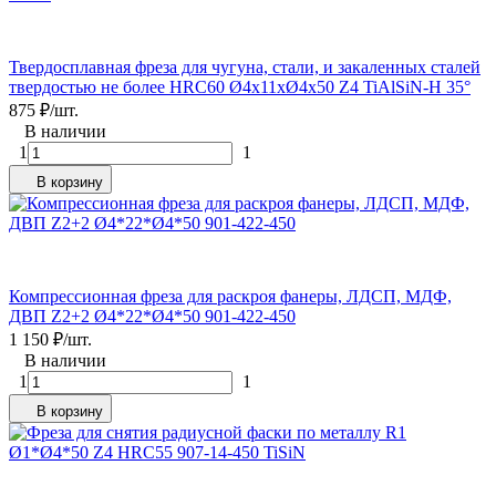
Твердосплавная фреза для чугуна, стали, и закаленных сталей
твердостью не более HRC60 Ø4x11xØ4x50 Z4 TiAlSiN-H 35°
875
₽
/
шт.
В наличии
1
1
В корзину
Компрессионная фреза для раскроя фанеры, ЛДСП, МДФ,
ДВП Z2+2 Ø4*22*Ø4*50 901-422-450
1 150
₽
/
шт.
В наличии
1
1
В корзину