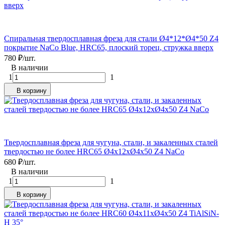
Спиральная твердосплавная фреза для стали Ø4*12*Ø4*50 Z4
покрытие NaCo Blue, HRC65, плоский торец, стружка вверх
780
₽
/
шт.
В наличии
1
1
В корзину
Твердосплавная фреза для чугуна, стали, и закаленных сталей
твердостью не более HRC65 Ø4x12xØ4x50 Z4 NaCo
680
₽
/
шт.
В наличии
1
1
В корзину