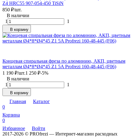
Z4 HRC55 907-054-450 TiSiN
850
₽
/
шт.
В наличии
1
1
В корзину
Концевая спиральная фреза по алюминию, АКП, цветным
металлам Ø4*8*Ø4*45 Z1 5A Profrezi 160-48-445 (F06)
1 190
₽
/
шт.
1 250
₽
-5%
В наличии
1
1
В корзину
Главная
Каталог
0
Корзина
0
Избранное
Войти
2017-2026 © PROfrezi — Интернет-магазин расходных