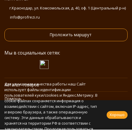
г.Краснодар, ул. Комсомольская, д. 40, оф. 1 (Центральный р-н)
info@profrezi.ru
Проложить маршрут
Мы в социальных сетях:
Для улучшения качества работы наш Сайт
Каталог товаров
использует файлы идентификации
пользователей куки/cookies и Яндекс.Метрику. В
Помощь
cookie-файлах сохраняется информация о
взаимодействии с сайтом, включая IP-адрес, тип
и версию браузера, а также операционную
Информация
Хорошо
систему. Эти данные обрабатываются и
хранятся на территории РФ в соответствии с
законодательством. Продолжая пользоваться
Политика персональных данных