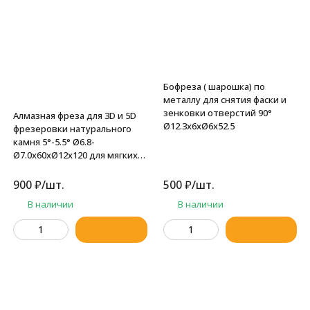
Бофреза ( шарошка) по
металлу для снятия фаски и
зенковки отверстий 90°
Алмазная фреза для 3D и 5D
Ø12.3x6xØ6x52.5
фрезеровки натурального
камня 5°-5.5° Ø6.8-
Ø7.0x60xØ12x120 для мягких
пород 193-760-12120 (F37)
900
₽
/
шт.
500
₽
/
шт.
В наличии
В наличии