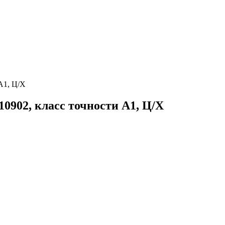
А1, Ц/Х
0902, класс точности А1, Ц/Х