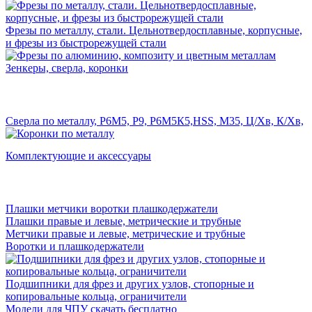
Фрезы по металлу, стали. Цельнотвердосплавные, корпусные,
и фрезы из быстрорежущей стали
Зенкеры, сверла, коронки
Сверла по металлу, Р6М5, Р9, Р6М5К5,HSS, M35, Ц/Хв, К/Хв,
Комплектующие и аксессуары
Плашки метчики воротки плашкодержатели
Плашки правые и левые, метрические и трубные
Метчики правые и левые, метрические и трубные
Воротки и плашкодержатели
Подшипники для фрез и других узлов, стопорные и
копировальные кольца, ограничители
Модели для ЧПУ скачать бесплатно