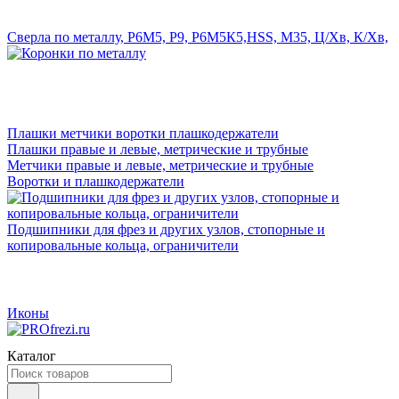
Сверла по металлу, Р6М5, Р9, Р6М5К5,HSS, M35, Ц/Хв, К/Хв,
Плашки метчики воротки плашкодержатели
Плашки правые и левые, метрические и трубные
Метчики правые и левые, метрические и трубные
Воротки и плашкодержатели
Подшипники для фрез и других узлов, стопорные и
копировальные кольца, ограничители
Иконы
Каталог