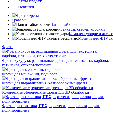
Хиты продаж
Новинки
Фрезы
Граверы
Цанги гайки ключи
Зенкеры, сверла, коронки
Комплектующие и аксес
Модели для ЧПУ ск
Фрезы
Фрезы кукуруза, рашпильные фрезы для текстолита, карбона,
гетинакса, стеклотекстолита
Фрезы для менажниц, подносов
Фрезы для выравнивания, калибровочные фрезы
Конические сферические фрезы для 3D обработки
Фрезы для пластика, ПВХ, оргстекла, капролона, акрила,
полипропилена