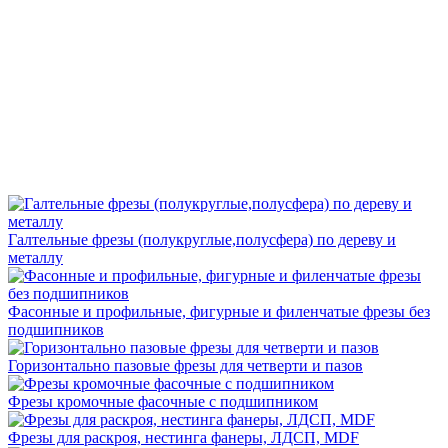
Галтельные фрезы (полукруглые,полусфера) по дереву и
металлу
Фасонные и профильные, фигурные и филенчатые фрезы без
подшипников
Горизонтально пазовые фрезы для четверти и пазов
Фрезы кромочные фасочные с подшипником
Фрезы для раскроя, нестинга фанеры, ЛДСП, MDF