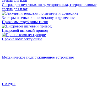
Сверла для печатных плат, микросверла, твердосплавные
сверла для плат
Зенкеры и зенковки по металлу и древесине
Прижимы струбцины тиски
Цифровой шаговый привод
Прочие комплектующие
Механическое подпружиненное устройство
НАРДЫ