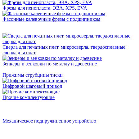
Фрезы для пенопласта, ЭВА, XPS, EVA
Фасонные калевочные фрезы с подшипником
Сверла для печатных плат, микросверла, твердосплавные
сверла для плат
Зенкеры и зенковки по металлу и древесине
Прижимы струбцины тиски
Цифровой шаговый привод
Прочие комплектующие
Механическое подпружиненное устройство